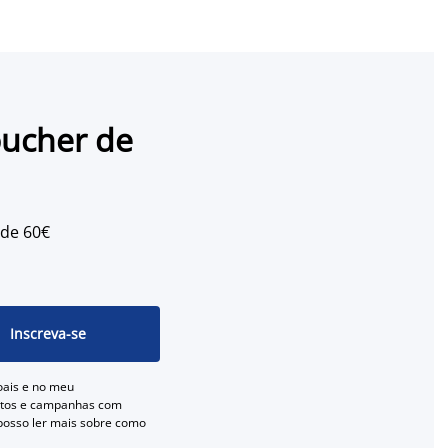
oucher de
 de 60€
Inscreva-se
oais e no meu
entos e campanhas com
 posso ler mais sobre como