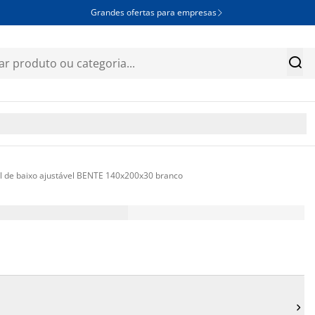
Grandes ofertas para empresas


l de baixo ajustável BENTE 140x200x30 branco
