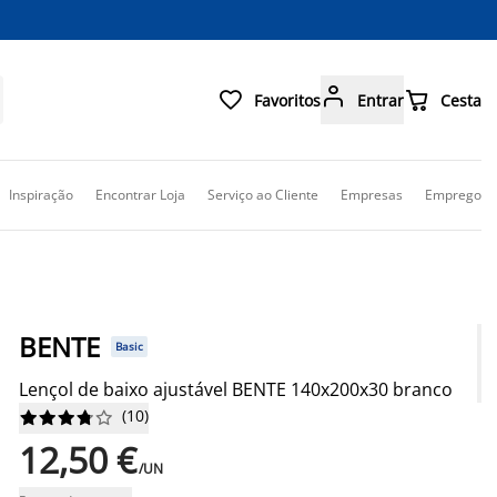



Favoritos
Entrar
Cesta
Inspiração
Encontrar Loja
Serviço ao Cliente
Empresas
Emprego
BENTE
Basic
Lençol de baixo ajustável BENTE 140x200x30 branco
(
10
)










12,50 €
/UN