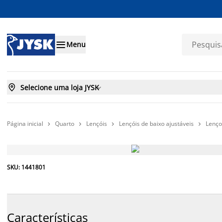

Menu

Selecione uma loja JYSK

Página inicial
Quarto
Lençóis
Lençóis de baixo ajustáveis
Lenço




PREÇO SEMPRE BAIXO
SKU: 1441801
Características