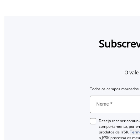
Subscrev
O vale
Todos os campos marcados c
Nome
*
Desejo receber comuni
comportamento, por e-m
produtos da JYSK.
Termo
a JYSK processa os me