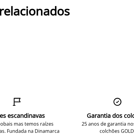
 relacionados


zes escandinavas
Garantia dos col
obais mas temos raízes
25 anos de garantia n
as. Fundada na Dinamarca
colchões GOLD