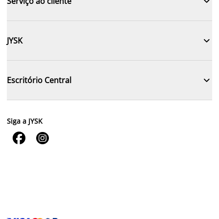

Serviço ao cliente

JYSK

Escritório Central
Siga a JYSK

