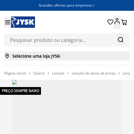
Grandes ofertas para empresas







Selecione uma loja JYSK

Página inicial
Quarto
Lençóis
Lençóis de baixo de jersey
Lençol




PREÇO SEMPRE BAIXO