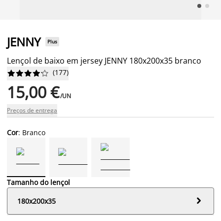
JENNY
Plus
Lençol de baixo em jersey JENNY 180x200x35 branco
(
177
)










15,00 €
/UN
Preços de entrega
Cor
: Branco
Tamanho do lençol

180x200x35