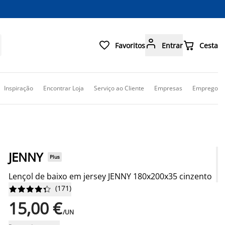



Favoritos
Entrar
Cesta
Inspiração
Encontrar Loja
Serviço ao Cliente
Empresas
Emprego
JENNY
Plus
Lençol de baixo em jersey JENNY 180x200x35 cinzento
(
171
)










15,00 €
/UN