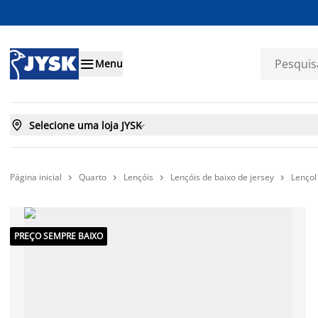

Menu

Selecione uma loja JYSK

Página inicial
Quarto
Lençóis
Lençóis de baixo de jersey
Lençol




PREÇO SEMPRE BAIXO