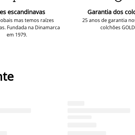
zes escandinavas
Garantia dos col
obais mas temos raízes
25 anos de garantia n
as. Fundada na Dinamarca
colchões GOLD
em 1979.
nte