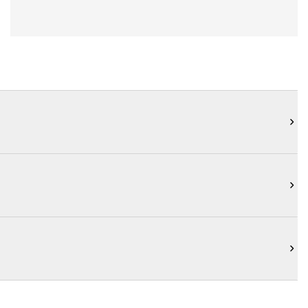


