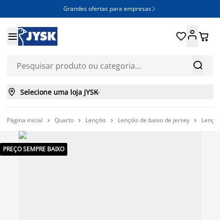
Grandes ofertas para empresas







Selecione uma loja JYSK

Página inicial
Quarto
Lençóis
Lençóis de baixo de jersey
Lençol




PREÇO SEMPRE BAIXO