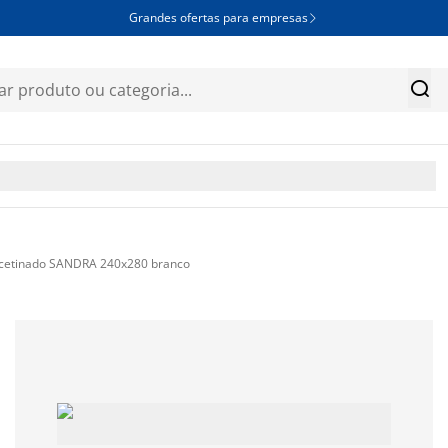
Grandes ofertas para empresas


acetinado SANDRA 240x280 branco