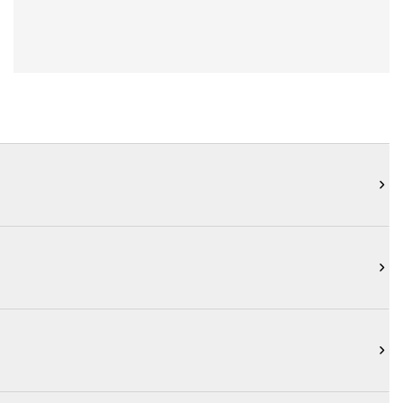


