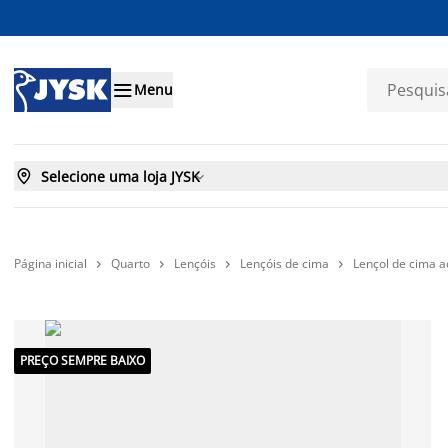

Menu

Selecione uma loja JYSK

Página inicial
Quarto
Lençóis
Lençóis de cima
Lençol de cima 




PREÇO SEMPRE BAIXO