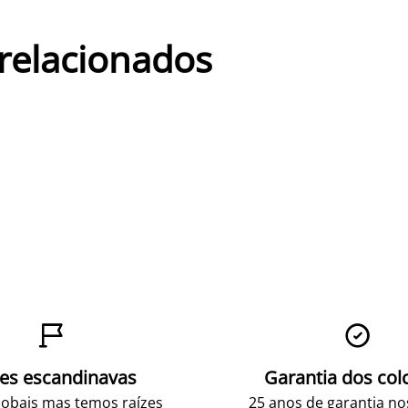
 relacionados


zes escandinavas
Garantia dos col
obais mas temos raízes
25 anos de garantia n