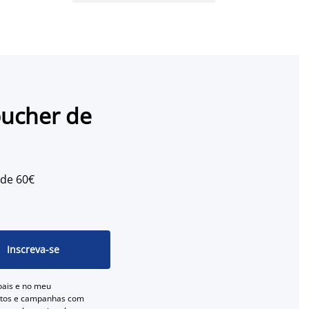
oucher de
 de 60€
Inscreva-se
oais e no meu
entos e campanhas com