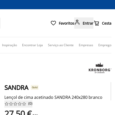



Favoritos
Entrar
Cesta
Inspiração
Encontrar Loja
Serviço ao Cliente
Empresas
Emprego
SANDRA
Gold
Lençol de cima acetinado SANDRA 240x280 branco
(
0
)










27,50 €