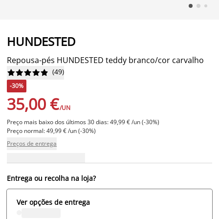
HUNDESTED
Repousa-pés HUNDESTED teddy branco/cor carvalho
(
49
)










-30%
35,00 €
/UN
Preço mais baixo dos últimos 30 dias: 49,99 € /un (-30%)
Preço normal: 49,99 € /un (-30%)
Preços de entrega
Entrega ou recolha na loja?
Ver opções de entrega