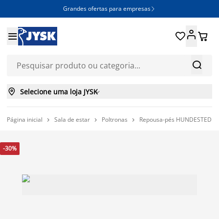
Grandes ofertas para empresas







Selecione uma loja JYSK

Página inicial
Sala de estar
Poltronas
Repousa-pés HUNDESTED ted



-30%