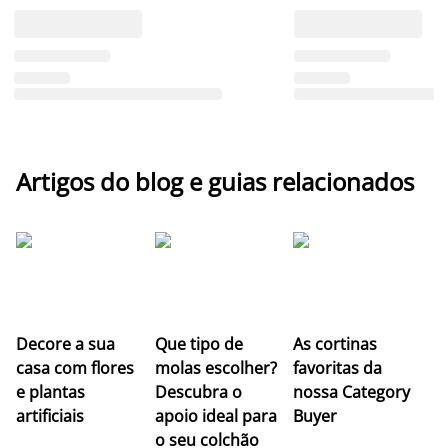
Artigos do blog e guias relacionados
Z
Decore a sua
Que tipo de
As cortinas
co
casa com flores
molas escolher?
favoritas da
c
e plantas
Descubra o
nossa Category
c
artificiais
apoio ideal para
Buyer
es
o seu colchão
c