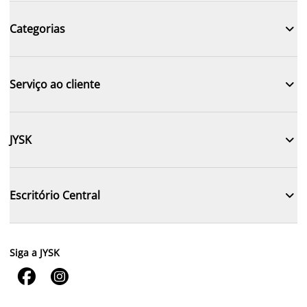

Categorias

Serviço ao cliente

JYSK

Escritório Central
Siga a JYSK

