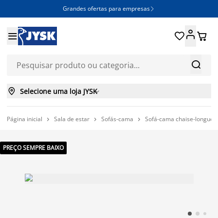
Grandes ofertas para empresas







Selecione uma loja JYSK

Página inicial
Sala de estar
Sofás-cama
Sofá-cama chaise-longue



PREÇO SEMPRE BAIXO