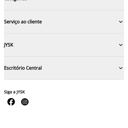

Serviço ao cliente

JYSK

Escritório Central
Siga a JYSK

