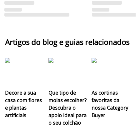
Artigos do blog e guias relacionados
Z
Decore a sua
Que tipo de
As cortinas
co
casa com flores
molas escolher?
favoritas da
c
e plantas
Descubra o
nossa Category
c
artificiais
apoio ideal para
Buyer
es
o seu colchão
c
ap