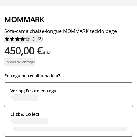
MOMMARK
Sofá-cama chaise-longue MOMMARK tecido bege
(
122
)










450,00 €
/UN
Preços de entrega
Entrega ou recolha na loja?
Ver opções de entrega
Click & Collect