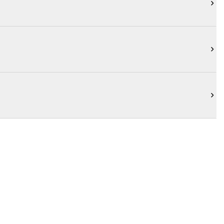


