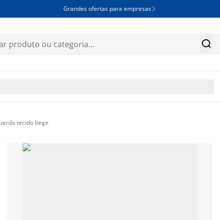
Grandes ofertas para empresas


uerda tecido bege