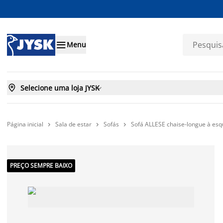

Menu

Selecione uma loja JYSK

Página inicial
Sala de estar
Sofás
Sofá ALLESE chaise-longue à esq



PREÇO SEMPRE BAIXO