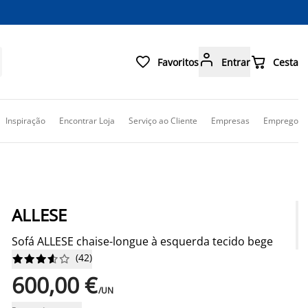



Favoritos
Entrar
Cesta
Inspiração
Encontrar Loja
Serviço ao Cliente
Empresas
Emprego
ALLESE
Sofá ALLESE chaise-longue à esquerda tecido bege
(
42
)










600,00 €
/UN