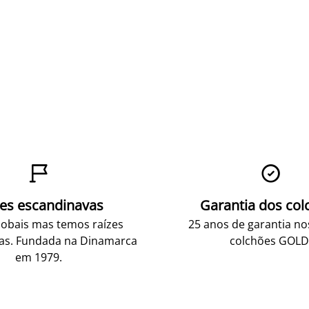


zes escandinavas
Garantia dos col
obais mas temos raízes
25 anos de garantia n
as. Fundada na Dinamarca
colchões GOLD
em 1979.