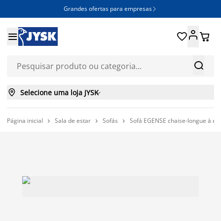
Grandes ofertas para empresas







Selecione uma loja JYSK

Página inicial
Sala de estar
Sofás
Sofá EGENSE chaise-longue à esq


