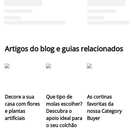
Artigos do blog e guias relacionados
Z
Decore a sua
Que tipo de
As cortinas
co
casa com flores
molas escolher?
favoritas da
c
e plantas
Descubra o
nossa Category
c
artificiais
apoio ideal para
Buyer
es
o seu colchão
c