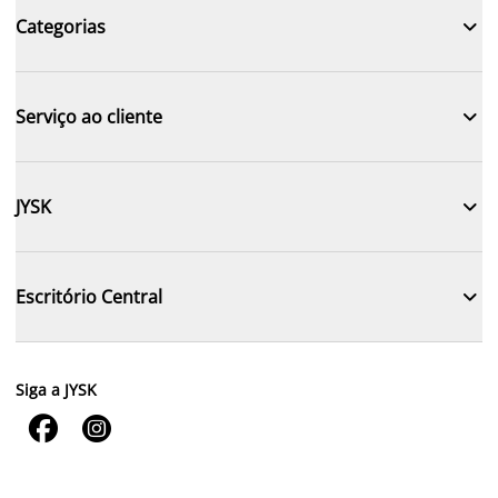

Categorias

Serviço ao cliente

JYSK

Escritório Central
Siga a JYSK

