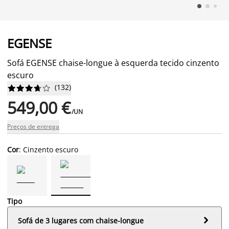
EGENSE
Sofá EGENSE chaise-longue à esquerda tecido cinzento
escuro
(
132
)










549,00 €
/UN
Preços de entrega
Cor
: Cinzento escuro
Tipo

Sofá de 3 lugares com chaise-longue