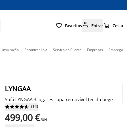



Favoritos
Entrar
Cesta
Inspiração
Encontrar Loja
Serviço ao Cliente
Empresas
Emprego
LYNGAA
Sofá LYNGAA 3 lugares capa removível tecido bege
(
14
)










499,00 €
/UN