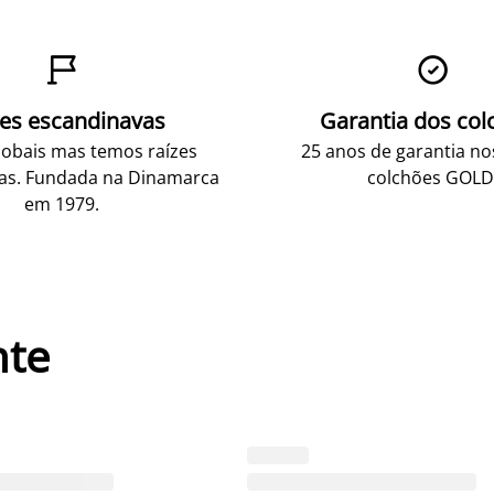


zes escandinavas
Garantia dos col
obais mas temos raízes
25 anos de garantia n
as. Fundada na Dinamarca
colchões GOLD
em 1979.
nte