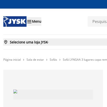

Menu

Selecione uma loja JYSK

Página inicial
Sala de estar
Sofás
Sofá LYNGAA 3 lugares capa remo


