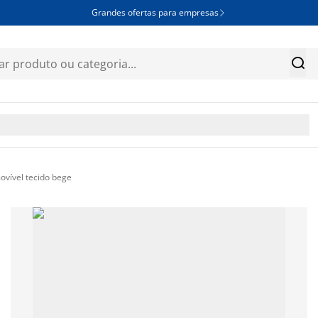
Grandes ofertas para empresas


vível tecido bege