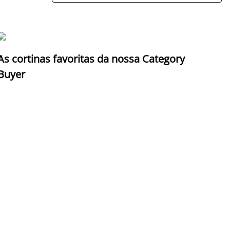
As cortinas favoritas da nossa Category
Z
Buyer
c