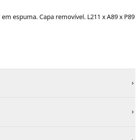
o em espuma. Capa removível. L211 x A89 x P89

