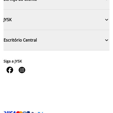

JYSK

Escritório Central
Siga a JYSK

