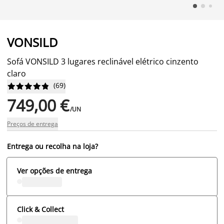
VONSILD
Sofá VONSILD 3 lugares reclinável elétrico cinzento
claro
(
69
)










749,00 €
/UN
Preços de entrega
Entrega ou recolha na loja?
Ver opções de entrega
Click & Collect