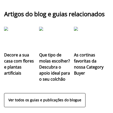
Artigos do blog e guias relacionados
Z
Decore a sua
Que tipo de
As cortinas
co
casa com flores
molas escolher?
favoritas da
c
e plantas
Descubra o
nossa Category
c
artificiais
apoio ideal para
Buyer
es
o seu colchão
c
ap
Ver todos os guias e publicações do blogue