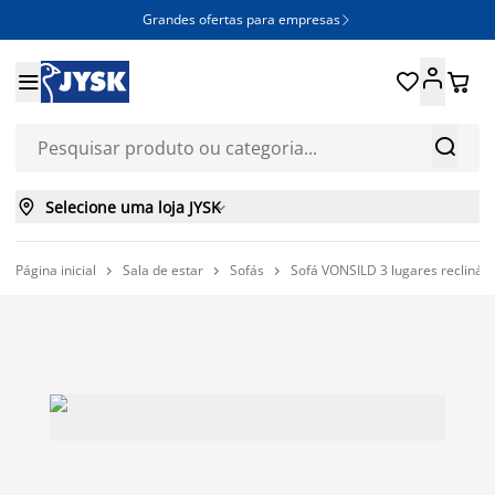
Grandes ofertas para empresas







Selecione uma loja JYSK

Página inicial
Sala de estar
Sofás
Sofá VONSILD 3 lugares reclinável


