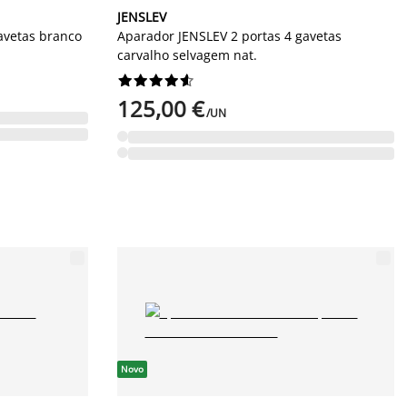
JENSLEV
avetas branco
Aparador JENSLEV 2 portas 4 gavetas
carvalho selvagem nat.










125,00 €
/UN
Novo