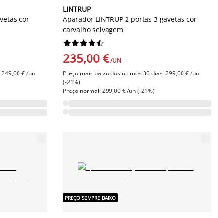
LINTRUP
vetas cor
Aparador LINTRUP 2 portas 3 gavetas cor
carvalho selvagem










235,00 €
/UN
 249,00 € /un
Preço mais baixo dos últimos 30 dias: 299,00 € /un
(-21%)
Preço normal: 299,00 € /un (-21%)
PREÇO SEMPRE BAIXO