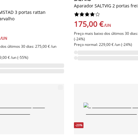
Aparador SALTVIG 2 portas fre
STAD 3 portas rattan










carvalho
175,00 €
/UN
Preço mais baixo dos últimos 30 dias:
/UN
(-24%)
Preço normal: 229,00 € /un (-24%)
dos últimos 30 dias: 275,00 € /un
9,00 € /un (-55%)
-20%