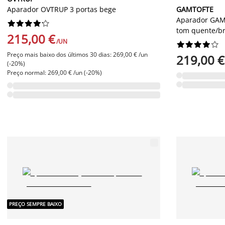
Aparador OVTRUP 3 portas bege
GAMTOFTE
Aparador GAMT










tom quente/b
215,00 €
/UN










Preço mais baixo dos últimos 30 dias: 269,00 € /un
219,00 €
(-20%)
Preço normal: 269,00 € /un (-20%)
PREÇO SEMPRE BAIXO