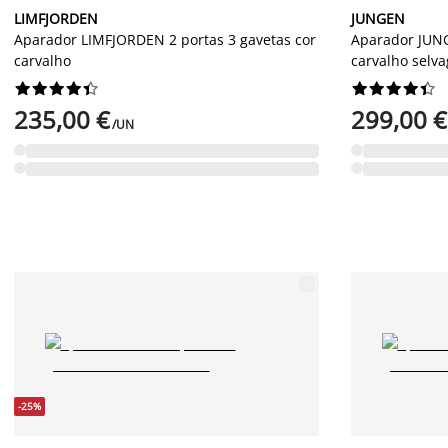
LIMFJORDEN
JUNGEN
Aparador LIMFJORDEN 2 portas 3 gavetas cor
Aparador JUNG
carvalho
carvalho selv




















235,00 €
299,00 €
/UN
-25%