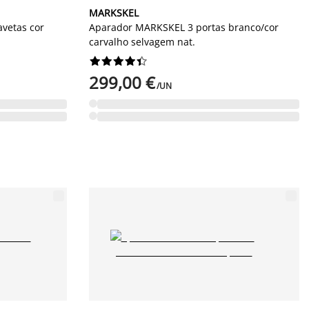
MARKSKEL
vetas cor
Aparador MARKSKEL 3 portas branco/cor
carvalho selvagem nat.










299,00 €
/UN