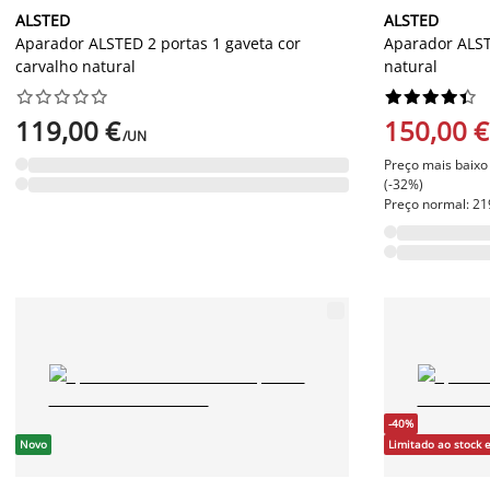
ALSTED
ALSTED
Aparador ALSTED 2 portas 1 gaveta cor
Aparador ALST
carvalho natural
natural




















119,00 €
150,00 €
/UN
Preço mais baixo 
(-32%)
Preço normal: 21
-40%
Novo
Limitado ao stock 