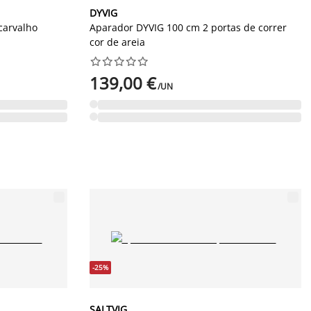
DYVIG
carvalho
Aparador DYVIG 100 cm 2 portas de correr
cor de areia










139,00 €
/UN
-25%
SALTVIG