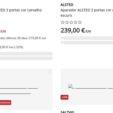
ALSTED
ED 3 portas cor carvalho
Aparador ALSTED 3 portas cor 
escuro










239,00 €
/UN
/UN
dos últimos 30 dias: 219,00 € /un
9,00 € /un (-32%)
-24%
existente
SALTVIG