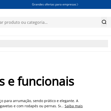
Grandes ofertas para empresas


s e funcionais
ço para arrumação, sendo prático e elegante. A
gavetas e com rodapés ou pernas. Se gosta de
...
Saiba mais