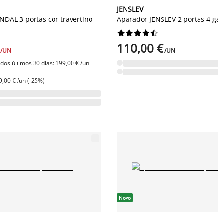
JENSLEV
DAL 3 portas cor travertino
Aparador JENSLEV 2 portas 4 g










110,00 €
/UN
/UN
dos últimos 30 dias: 199,00 € /un
9,00 € /un (-25%)
Novo