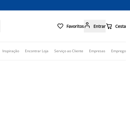



Favoritos
Entrar
Cesta
Inspiração
Encontrar Loja
Serviço ao Cliente
Empresas
Emprego