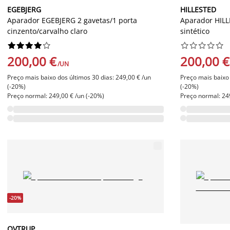
EGEBJERG
HILLESTED
Aparador EGEBJERG 2 gavetas/1 porta
Aparador HILL
cinzento/carvalho claro
sintético




















200,00 €
200,00 €
/UN
Preço mais baixo dos últimos 30 dias: 249,00 € /un
Preço mais baixo 
(-20%)
(-20%)
Preço normal: 249,00 € /un (-20%)
Preço normal: 24
-20%
OVTRUP