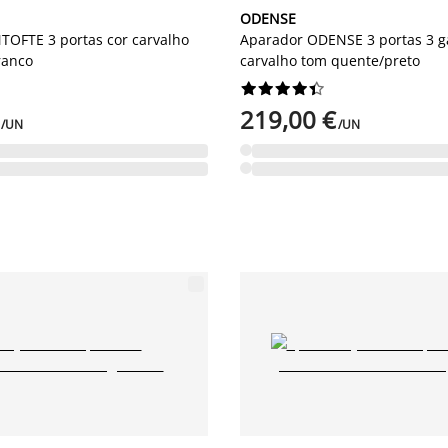
ODENSE
OFTE 3 portas cor carvalho
Aparador ODENSE 3 portas 3 g
ranco
carvalho tom quente/preto










219,00 €
/UN
/UN