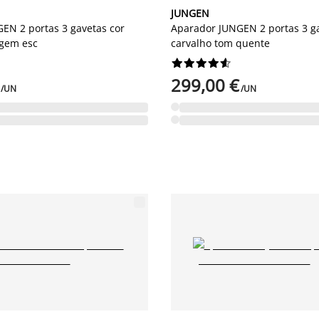
JUNGEN
EN 2 portas 3 gavetas cor
Aparador JUNGEN 2 portas 3 ga
agem esc
carvalho tom quente










299,00 €
/UN
/UN