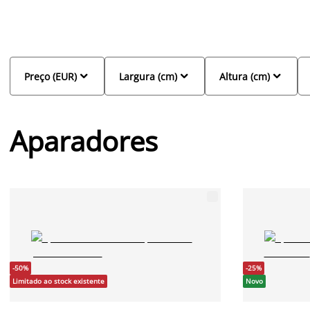
design escandinavo, pode escolher um aparador mais baixo, com
em materiais como a madeia de carvalho, em vários tamanhos, c
outra divisão.



Preço (EUR)
Largura (cm)
Altura (cm)
Aparadores
-50%
-25%
Limitado ao stock existente
Novo