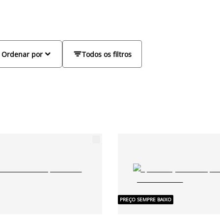
 portas de correr. Aqui encontrará aparadores
ores e modelos, para a sala ou para qualquer


Ordenar por
Todos os filtros
PREÇO SEMPRE BAIXO