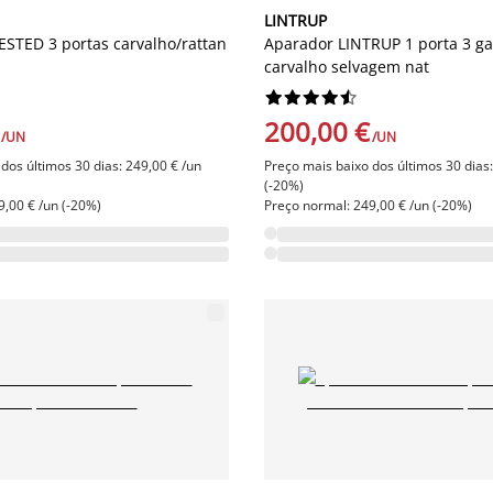
LINTRUP
ESTED 3 portas carvalho/rattan
Aparador LINTRUP 1 porta 3 ga
carvalho selvagem nat










200,00 €
/UN
/UN
dos últimos 30 dias: 249,00 € /un
Preço mais baixo dos últimos 30 dias:
(-20%)
9,00 € /un (-20%)
Preço normal: 249,00 € /un (-20%)