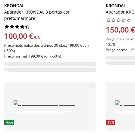
KRONDAL
KRONDAL
Aparador KRONDAL 3 portas cor
Aparador KRON
preto/mármore




















150,00 €
100,00 €
/UN
Preço mais baixo 
(-25%)
Preço mais baixo dos últimos 30 dias: 199,00 € /un
Preço normal: 19
(-50%)
Preço normal: 199,00 € /un (-50%)
Novo
-32%