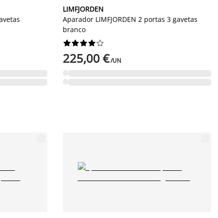
LIMFJORDEN
avetas
Aparador LIMFJORDEN 2 portas 3 gavetas
branco










225,00 €
/UN