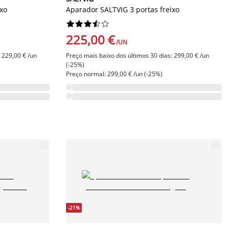
ixo
Aparador SALTVIG 3 portas freixo










225,00 €
/UN
 229,00 € /un
Preço mais baixo dos últimos 30 dias: 299,00 € /un
(-25%)
Preço normal: 299,00 € /un (-25%)
-21%