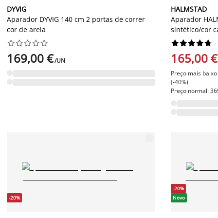
DYVIG
HALMSTAD
Aparador DYVIG 140 cm 2 portas de correr
Aparador HALM
cor de areia
sintético/cor 




















169,00 €
165,00 €
/UN
Preço mais baixo 
(-40%)
Preço normal: 36
-20%
-20%
Novo