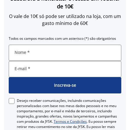
de 10€
O vale de 10€ só pode ser utilizado na loja, com um
gasto mínimo de 60€
Todos os campos marcados com um asterisco (*) são obrigatórios
Nome
*
E-mail
*
Inscreva-se
Desejo receber comunicações, incluindo comunicações
personalizadas com base nos meus dados pessoais e no meu
comportamento, por e-mail e média de terceiros, incluindo
inspiração, grandes ofertas, novos lançamentos e campanhas
com produtos da JYSK.
Termos e Condições
. Eu posso sempre
retirar meu consentimento no site da JYSK. Eu posso ler mais