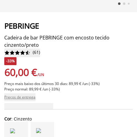
PEBRINGE
Cadeira de bar PEBRINGE com encosto tecido
cinzento/preto
(
61
)










-33%
60,00 €
/UN
Preço mais baixo dos últimos 30 dias: 89,99 € /un (-33%)
Preço normal: 89,99 € /un (-33%)
Preços de entrega
Cor
: Cinzento