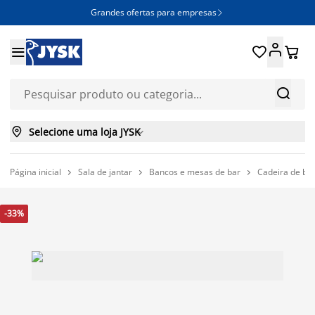
Grandes ofertas para empresas







Selecione uma loja JYSK

Página inicial
Sala de jantar
Bancos e mesas de bar
Cadeira de ba



-33%