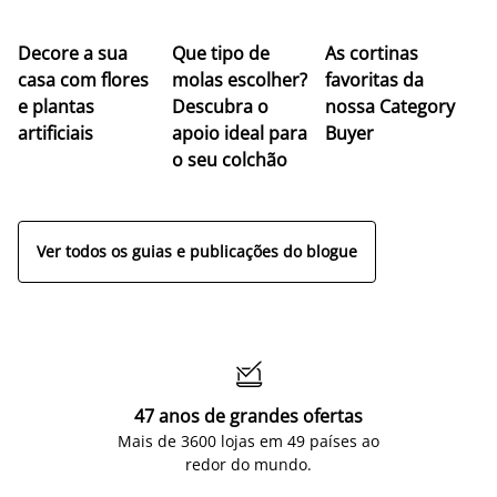
Z
Decore a sua
Que tipo de
As cortinas
co
casa com flores
molas escolher?
favoritas da
c
e plantas
Descubra o
nossa Category
c
artificiais
apoio ideal para
Buyer
es
o seu colchão
c
ap
Ver todos os guias e publicações do blogue

47 anos de grandes ofertas
Mais de 3600 lojas em 49 países ao
redor do mundo.