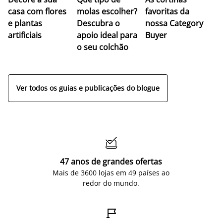
co
casa com flores
molas escolher?
favoritas da
c
e plantas
Descubra o
nossa Category
c
artificiais
apoio ideal para
Buyer
es
o seu colchão
c
ap
Ver todos os guias e publicações do blogue

47 anos de grandes ofertas
Mais de 3600 lojas em 49 países ao
redor do mundo.
