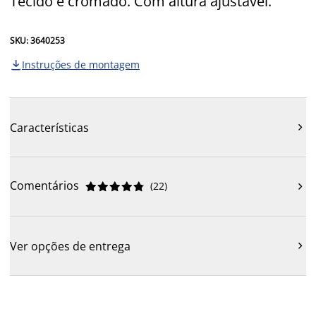
Tecido e cromado. Com altura ajustável.
SKU: 3640253
Instruções de montagem

Características

Comentários
(
22
)











Ver opções de entrega
