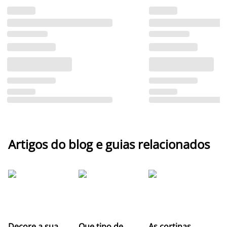
Artigos do blog e guias relacionados
Z
Decore a sua
Que tipo de
As cortinas