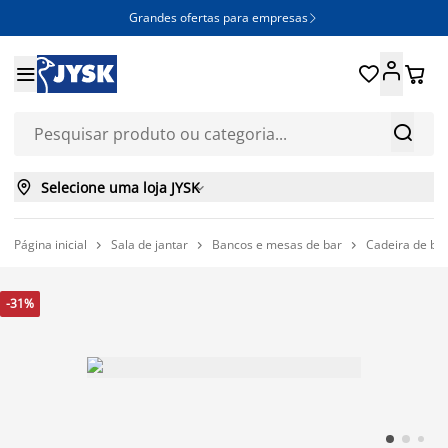
Grandes ofertas para empresas







Selecione uma loja JYSK

Página inicial
Sala de jantar
Bancos e mesas de bar
Cadeira de b



-31%