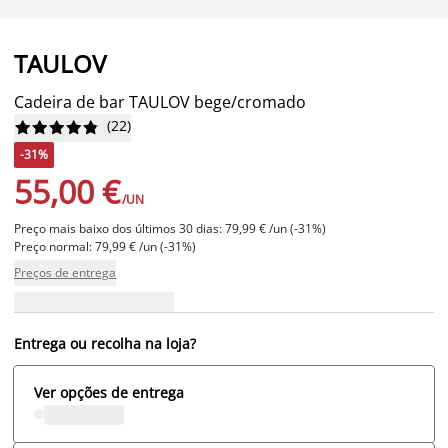
TAULOV
Cadeira de bar TAULOV bege/cromado
(
22
)










-31%
55,00 €
/UN
Preço mais baixo dos últimos 30 dias: 79,99 € /un (-31%)
Preço normal: 79,99 € /un (-31%)
Preços de entrega
Entrega ou recolha na loja?
Ver opções de entrega