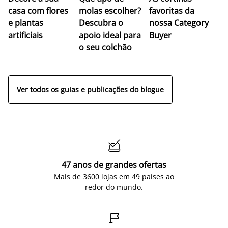
casa com flores
molas escolher?
favoritas da
c
e plantas
Descubra o
nossa Category
c
artificiais
apoio ideal para
Buyer
es
o seu colchão
c
ap
Ver todos os guias e publicações do blogue

47 anos de grandes ofertas
Mais de 3600 lojas em 49 países ao
redor do mundo.
