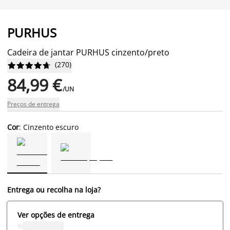
PURHUS
Cadeira de jantar PURHUS cinzento/preto
(
270
)










84,99 €
/UN
Preços de entrega
Cor
: Cinzento escuro
Entrega ou recolha na loja?
Ver opções de entrega