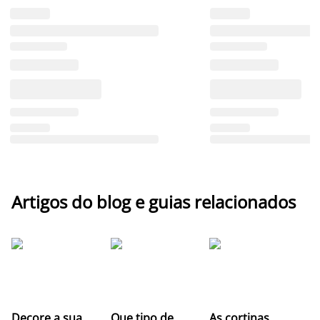
Artigos do blog e guias relacionados
Z
Decore a sua
Que tipo de
As cortinas
co