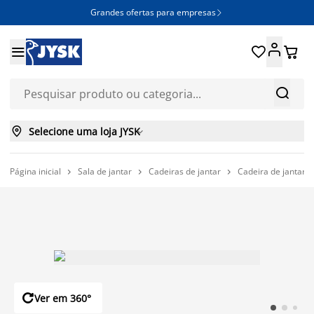
Grandes ofertas para empresas







Selecione uma loja JYSK

Página inicial
Sala de jantar
Cadeiras de jantar
Cadeira de jantar 




Ver em 360°