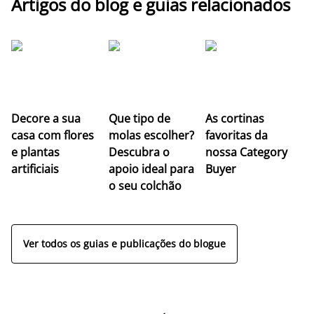
Artigos do blog e guias relacionados
Z
Decore a sua
Que tipo de
As cortinas
co
casa com flores
molas escolher?
favoritas da
c
e plantas
Descubra o
nossa Category
c
artificiais
apoio ideal para
Buyer
es
o seu colchão
c
ap
Ver todos os guias e publicações do blogue