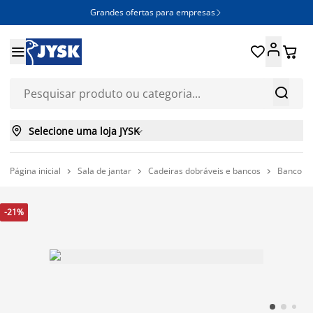
Grandes ofertas para empresas







Selecione uma loja JYSK

Página inicial
Sala de jantar
Cadeiras dobráveis e bancos
Banco VA



-21%