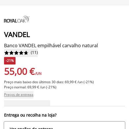
VANDEL
Banco VANDEL empilhável carvalho natural
(
11
)










-21%
55,00 €
/UN
Preço mais baixo dos últimos 30 dias: 69,99 € /un (-21%)
Preço normal: 69,99 € /un (-21%)
Preços de entrega
Entrega ou recolha na loja?