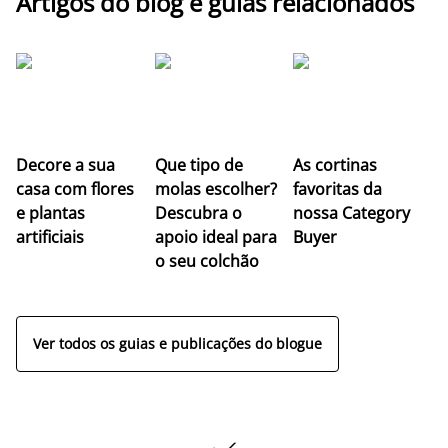
Artigos do blog e guias relacionados
Z
Decore a sua
Que tipo de
As cortinas
co
casa com flores
molas escolher?
favoritas da
c
e plantas
Descubra o
nossa Category
c
artificiais
apoio ideal para
Buyer
es
o seu colchão
c
ap
Ver todos os guias e publicações do blogue