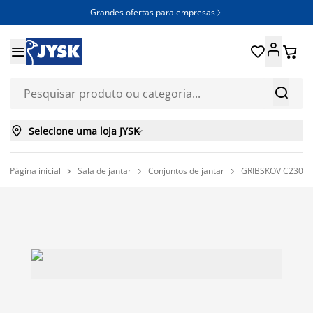
Grandes ofertas para empresas







Selecione uma loja JYSK

Página inicial
Sala de jantar
Conjuntos de jantar
GRIBSKOV C230 mes


