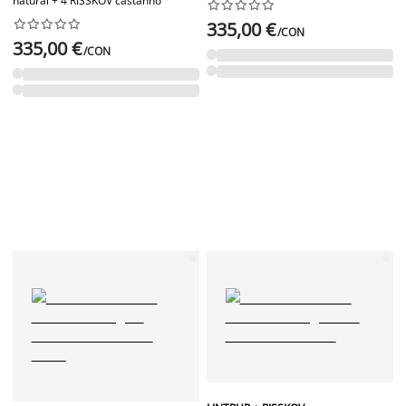
natural + 4 RISSKOV castanho




















335,00 €
/CON
335,00 €
/CON