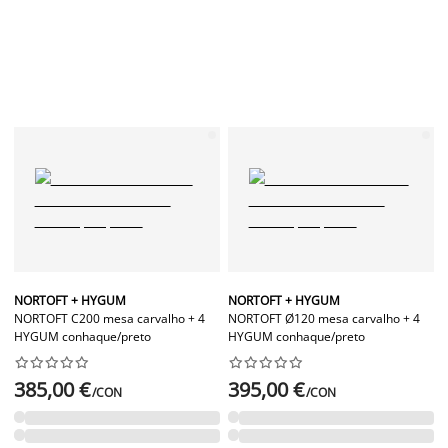
NORTOFT + HYGUM
NORTOFT + HYGUM
NORTOFT C200 mesa carvalho + 4
NORTOFT Ø120 mesa carvalho + 4
HYGUM conhaque/preto
HYGUM conhaque/preto




















385,00 €
395,00 €
/CON
/CON