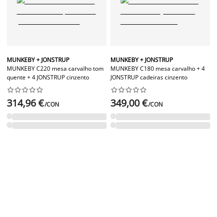
MUNKEBY + JONSTRUP
MUNKEBY + JONSTRUP
MUNKEBY C220 mesa carvalho tom
MUNKEBY C180 mesa carvalho + 4
quente + 4 JONSTRUP cinzento
JONSTRUP cadeiras cinzento




















314,96 €
349,00 €
/CON
/CON