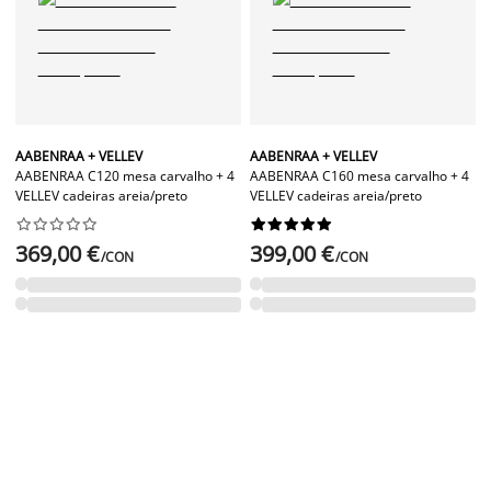
AABENRAA + VELLEV
AABENRAA + VELLEV
AABENRAA C120 mesa carvalho + 4
AABENRAA C160 mesa carvalho + 4
VELLEV cadeiras areia/preto
VELLEV cadeiras areia/preto




















369,00 €
399,00 €
/CON
/CON