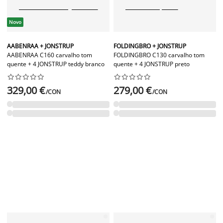
Novo
AABENRAA + JONSTRUP
FOLDINGBRO + JONSTRUP
AABENRAA C160 carvalho tom
FOLDINGBRO C130 carvalho tom
quente + 4 JONSTRUP teddy branco
quente + 4 JONSTRUP preto




















329,00 €
279,00 €
/CON
/CON