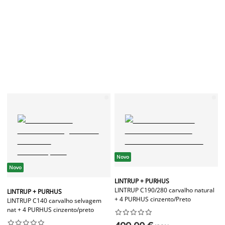
Novo
Novo
LINTRUP + PURHUS
LINTRUP C190/280 carvalho natural
LINTRUP + PURHUS
+ 4 PURHUS cinzento/Preto
LINTRUP C140 carvalho selvagem
nat + 4 PURHUS cinzento/preto



















