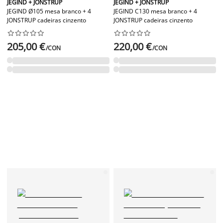
JEGIND + JONSTRUP
JEGIND + JONSTRUP
JEGIND Ø105 mesa branco + 4
JEGIND C130 mesa branco + 4
JONSTRUP cadeiras cinzento
JONSTRUP cadeiras cinzento




















205,00 €
220,00 €
/CON
/CON