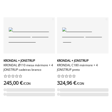
KRONDAL + JONSTRUP
KRONDAL + JONSTRUP
KRONDAL Ø110 mesa mármore + 4
KRONDAL C180 mármore + 4
JONSTRUP cadeiras branco
JONSTRUP preto




















245,00 €
324,96 €
/CON
/CON