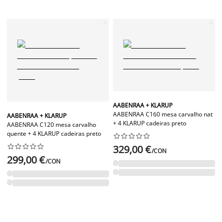
AABENRAA + KLARUP
AABENRAA C160 mesa carvalho nat
AABENRAA + KLARUP
+ 4 KLARUP cadeiras preto
AABENRAA C120 mesa carvalho
quente + 4 KLARUP cadeiras preto




















329,00 €
/CON
299,00 €
/CON