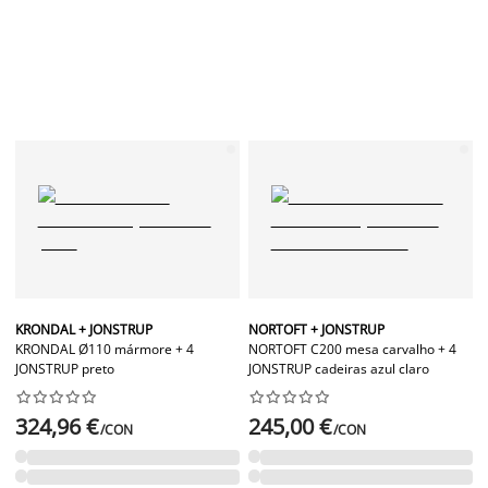
KRONDAL + JONSTRUP
NORTOFT + JONSTRUP
KRONDAL Ø110 mármore + 4
NORTOFT C200 mesa carvalho + 4
JONSTRUP preto
JONSTRUP cadeiras azul claro




















324,96 €
245,00 €
/CON
/CON