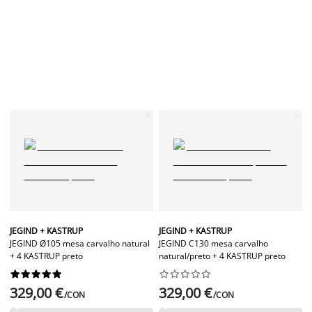
JEGIND + KASTRUP
JEGIND + KASTRUP
JEGIND Ø105 mesa carvalho natural
JEGIND C130 mesa carvalho
+ 4 KASTRUP preto
natural/preto + 4 KASTRUP preto




















329,00 €
329,00 €
/CON
/CON