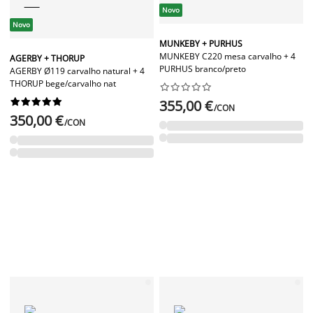
Novo
Novo
MUNKEBY + PURHUS
MUNKEBY C220 mesa carvalho + 4
AGERBY + THORUP
PURHUS branco/preto
AGERBY Ø119 carvalho natural + 4
THORUP bege/carvalho nat




















355,00 €
/CON
350,00 €
/CON