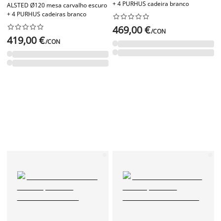
+ 4 PURHUS cadeira branco
ALSTED Ø120 mesa carvalho escuro
+ 4 PURHUS cadeiras branco




















469,00 €
/CON
419,00 €
/CON