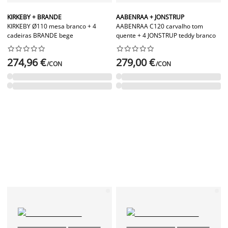
KIRKEBY + BRANDE
AABENRAA + JONSTRUP
KIRKEBY Ø110 mesa branco + 4
AABENRAA C120 carvalho tom
cadeiras BRANDE bege
quente + 4 JONSTRUP teddy branco




















274,96 €
279,00 €
/CON
/CON