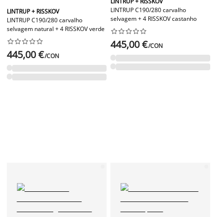
LINTRUP + RISSKOV
LINTRUP C190/280 carvalho
LINTRUP + RISSKOV
selvagem + 4 RISSKOV castanho
LINTRUP C190/280 carvalho
selvagem natural + 4 RISSKOV verde




















445,00 €
/CON
445,00 €
/CON