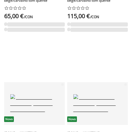
bege/carvalho tom quente
bege/carvalho tom quente




















65,00 €
115,00 €
/CON
/CON
Novo
Novo