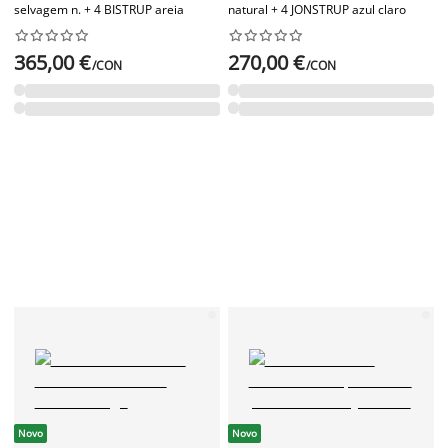
selvagem n. + 4 BISTRUP areia
natural + 4 JONSTRUP azul claro




















365,00 €
270,00 €
/CON
/CON
Novo
Novo