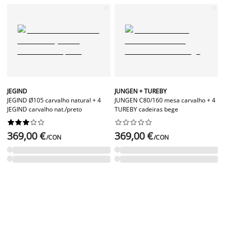
JEGIND
JUNGEN + TUREBY
JEGIND Ø105 carvalho natural + 4
JUNGEN C80/160 mesa carvalho + 4
JEGIND carvalho nat./preto
TUREBY cadeiras bege




















369,00 €
369,00 €
/CON
/CON