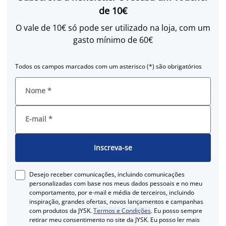
de 10€
O vale de 10€ só pode ser utilizado na loja, com um
gasto mínimo de 60€
Todos os campos marcados com um asterisco (*) são obrigatórios
Nome
*
E-mail
*
Inscreva-se
Desejo receber comunicações, incluindo comunicações
personalizadas com base nos meus dados pessoais e no meu
comportamento, por e-mail e média de terceiros, incluindo
inspiração, grandes ofertas, novos lançamentos e campanhas
com produtos da JYSK.
Termos e Condições
. Eu posso sempre
retirar meu consentimento no site da JYSK. Eu posso ler mais