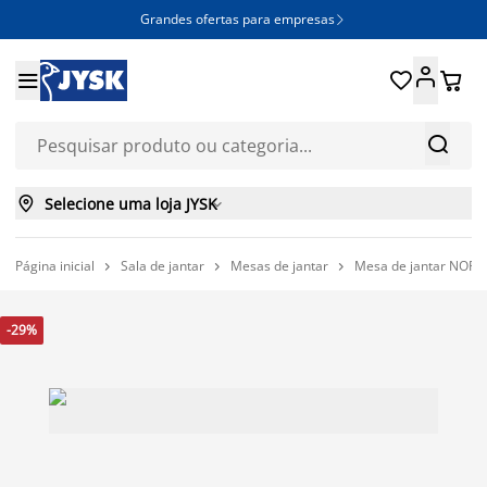
Grandes ofertas para empresas







Selecione uma loja JYSK

Página inicial
Sala de jantar
Mesas de jantar
Mesa de jantar NORTO



-29%