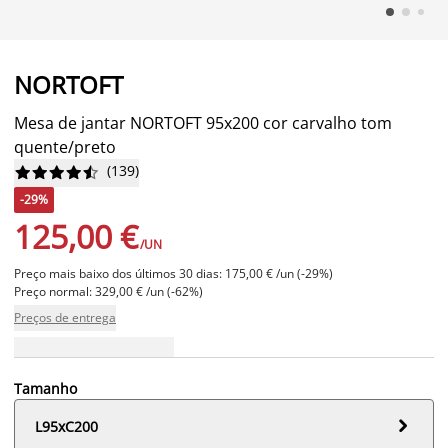
NORTOFT
Mesa de jantar NORTOFT 95x200 cor carvalho tom
quente/preto
(
139
)










-29%
125,00 €
/UN
Preço mais baixo dos últimos 30 dias: 175,00 € /un (-29%)
Preço normal: 329,00 € /un (-62%)
Preços de entrega
Tamanho

L95xC200