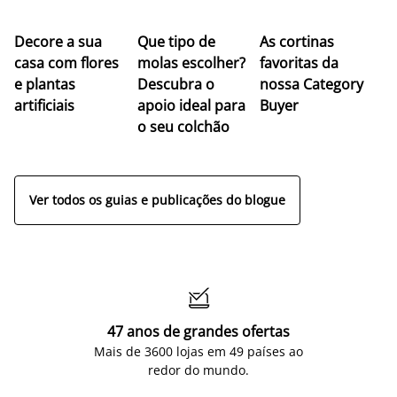
Z
Decore a sua
Que tipo de
As cortinas
co
casa com flores
molas escolher?
favoritas da
c
e plantas
Descubra o
nossa Category
c
artificiais
apoio ideal para
Buyer
es
o seu colchão
c
ap
Ver todos os guias e publicações do blogue

47 anos de grandes ofertas
Mais de 3600 lojas em 49 países ao
redor do mundo.