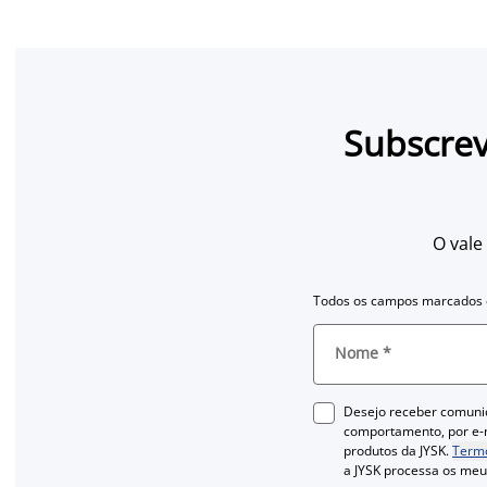
Subscrev
O vale
Todos os campos marcados c
Nome
*
Desejo receber comuni
comportamento, por e-m
produtos da JYSK.
Termo
a JYSK processa os me