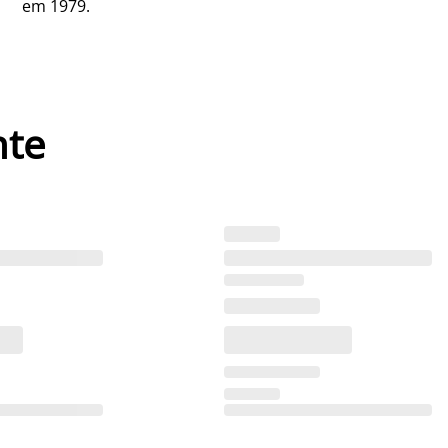
em 1979.
nte