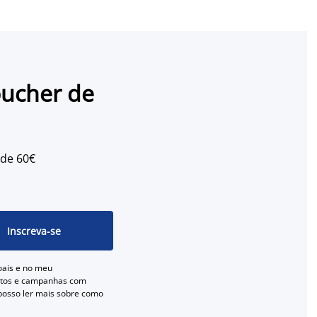
oucher de
 de 60€
Inscreva-se
oais e no meu
entos e campanhas com
 posso ler mais sobre como