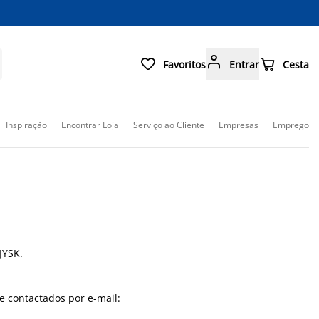



Favoritos
Entrar
Cesta
Inspiração
Encontrar Loja
Serviço ao Cliente
Empresas
Emprego
JYSK.
e contactados por e-mail: