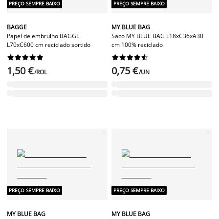
PREÇO SEMPRE BAIXO
PREÇO SEMPRE BAIXO
BAGGE
MY BLUE BAG
Papel de embrulho BAGGE
Saco MY BLUE BAG L18xC36xA30
L70xC600 cm reciclado sortido
cm 100% reciclado




















1,50 €
0,75 €
/ROL
/UN
PREÇO SEMPRE BAIXO
PREÇO SEMPRE BAIXO
MY BLUE BAG
MY BLUE BAG