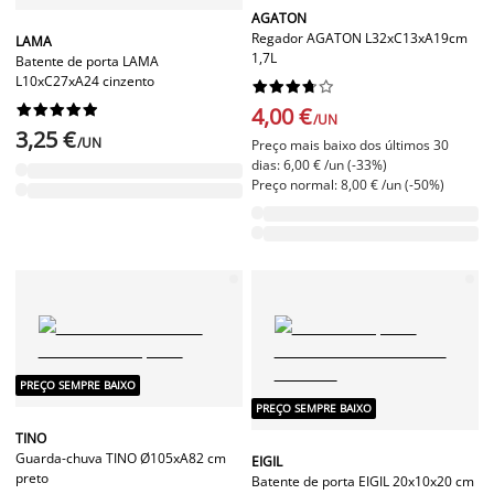
AGATON
Regador AGATON L32xC13xA19cm
LAMA
1,7L
Batente de porta LAMA
L10xC27xA24 cinzento




















4,00 €
/UN
3,25 €
/UN
Preço mais baixo dos últimos 30
dias: 6,00 € /un (-33%)
Preço normal: 8,00 € /un (-50%)
PREÇO SEMPRE BAIXO
PREÇO SEMPRE BAIXO
TINO
Guarda-chuva TINO Ø105xA82 cm
EIGIL
preto
Batente de porta EIGIL 20x10x20 cm