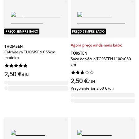
PREÇO SEMPRE BAIXO
PREÇO SEMPRE BAIXO
Agora preço ainda mais baixo
THOMSEN
Calçadeira THOMSEN C55cm
TORSTEN
madeira
Saco de vácuo TORSTEN L100xC80
cm










2,50 €










/UN
2,50 €
/UN
Preço anterior
3,50 € /un