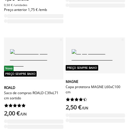
0,50 € /unidades
Preço anterior
1,75 € /emb
PREÇO SEMPRE BAIXO
Novo
PREÇO SEMPRE BAIXO
MAGNE
Capa protetora MAGNE L60xC100
ROALD
cm
Saco de compras ROALD C39xL71
cm sortido




















2,50 €
/UN
2,00 €
/UN