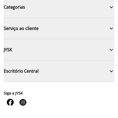

Categorias

Serviço ao cliente

JYSK

Escritório Central
Siga a JYSK

