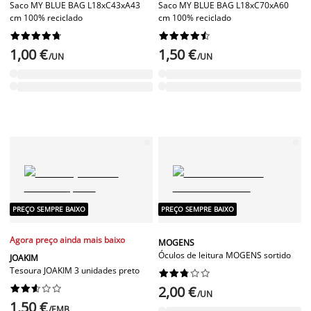
Saco MY BLUE BAG L18xC43xA43
Saco MY BLUE BAG L18xC70xA60
cm 100% reciclado
cm 100% reciclado




















1,00 €
1,50 €
/UN
/UN
PREÇO SEMPRE BAIXO
PREÇO SEMPRE BAIXO
Agora preço ainda mais baixo
MOGENS
Óculos de leitura MOGENS sortido
JOAKIM
Tesoura JOAKIM 3 unidades preto




















2,00 €
/UN
1,50 €
/EMB