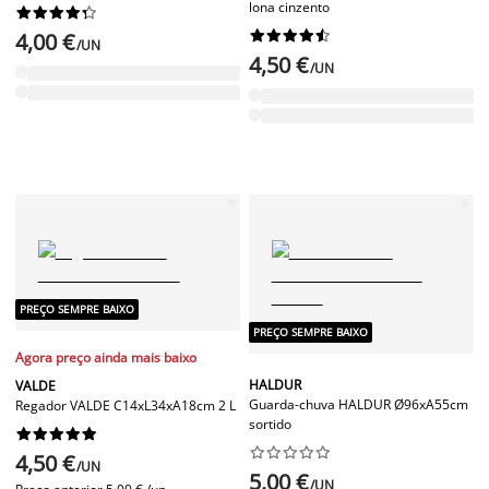
lona cinzento




















4,00 €
/UN
4,50 €
/UN
PREÇO SEMPRE BAIXO
PREÇO SEMPRE BAIXO
Agora preço ainda mais baixo
HALDUR
VALDE
Guarda-chuva HALDUR Ø96xA55cm
Regador VALDE C14xL34xA18cm 2 L
sortido




















4,50 €
/UN
5,00 €
/UN