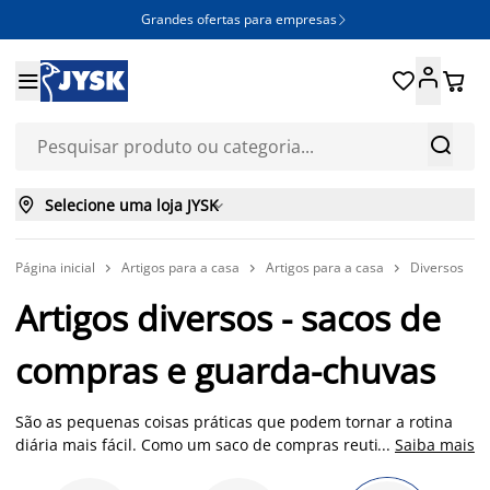
Grandes ofertas para empresas







Selecione uma loja JYSK

Página inicial
Artigos para a casa
Artigos para a casa
Diversos



Artigos diversos - sacos de
compras e guarda-chuvas
São as pequenas coisas práticas que podem tornar a rotina
diária mais fácil. Como um saco de compras reutilizável da
...
Saiba mais
JYSK, que pode ser usado, tanto nas compras grandes como