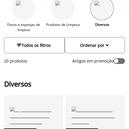
nas pequenas. Pode poupar dinheiro, pois não tem de
comprar um saco novo de cada vez. Na JYSK também encontra
óculos de leitura em diferentes cores e graduações. Também
pode encontrar um guarda-chuva preto para os dias mais
chuvosos.
Panos e esponjas de
Produtos de Limpeza
Diversos
limpeza


Todos os filtros
Ordenar por
20 produtos
Artigos em promoção
Diversos