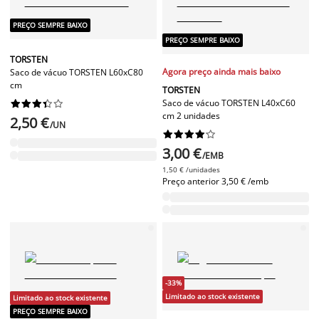
PREÇO SEMPRE BAIXO
PREÇO SEMPRE BAIXO
TORSTEN
Agora preço ainda mais baixo
Saco de vácuo TORSTEN L60xC80
cm
TORSTEN
Saco de vácuo TORSTEN L40xC60










cm 2 unidades
2,50 €
/UN










3,00 €
/EMB
1,50 € /unidades
Preço anterior
3,50 € /emb
-33%
Limitado ao stock existente
Limitado ao stock existente
PREÇO SEMPRE BAIXO