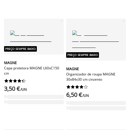
PREÇO SEMPRE BAIXO
PREÇO SEMPRE BAIXO
MAGNE
Capa protetora MAGNE L60xC150
MAGNE
cm
Organizador de roupa MAGNE
30x84x30 cm cinzento




















3,50 €
/UN
6,50 €
/UN