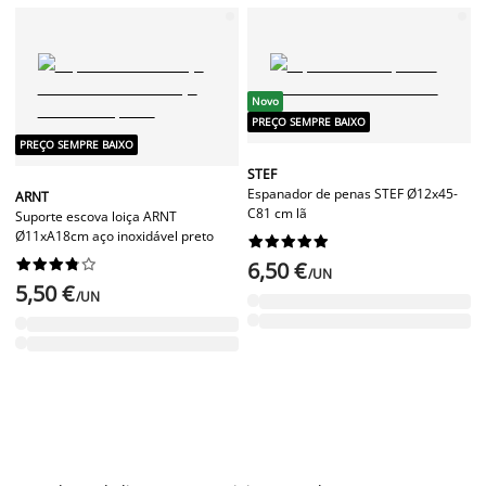
Novo
PREÇO SEMPRE BAIXO
PREÇO SEMPRE BAIXO
STEF
Espanador de penas STEF Ø12x45-
ARNT
C81 cm lã
Suporte escova loiça ARNT
Ø11xA18cm aço inoxidável preto




















6,50 €
/UN
5,50 €
/UN