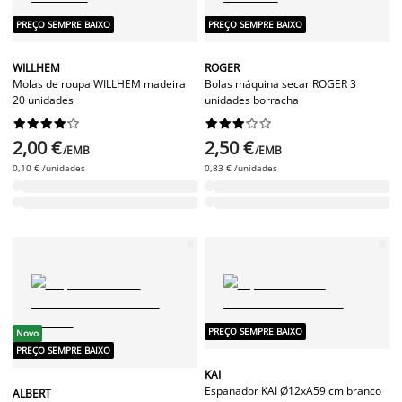
PREÇO SEMPRE BAIXO
PREÇO SEMPRE BAIXO
WILLHEM
ROGER
Molas de roupa WILLHEM madeira
Bolas máquina secar ROGER 3
20 unidades
unidades borracha




















2,00 €
2,50 €
/EMB
/EMB
0,10 € /unidades
0,83 € /unidades
PREÇO SEMPRE BAIXO
Novo
PREÇO SEMPRE BAIXO
KAI
Espanador KAI Ø12xA59 cm branco
ALBERT