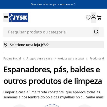
Grandes ofertas para empresas







Selecione uma loja JYSK

Página inicial
Artigos para a casa
Artigos para a casa
Produtos de



Espanadores, pás, baldes e
outros produtos de limpeza
Limpar a casa é uma tarefa constante, que aparece todas as
semanas e nos lembra do pó e das migalhas no chão. Na JYSK,
...
Saiba mais
temos produtos de limpeza úteis para manter a sujidade