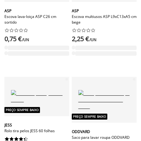
ASP
ASP
Escova lava-loiça ASP C26 cm
Escova multiusos ASP L9xC13xA5 cm
sortido
bege




















0,75 €
2,25 €
/UN
/UN
PREÇO SEMPRE BAIXO
PREÇO SEMPRE BAIXO
JESS
Rolo tira pelos JESS 60 folhas
ODDVARD
Saco para lavar roupa ODDVARD









