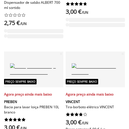
Dispensador de sabão ALBERT 700










ml sortido
3,00 €
/UN










2,75 €
/UN
PREÇO SEMPRE BAIXO
PREÇO SEMPRE BAIXO
Agora preço ainda mais baixo
Agora preço ainda mais baixo
PREBEN
VINCENT
Bacia para lavar loiça PREBEN 10L
Tira-borboto elétrico VINCENT
branco




















3,00 €
/UN
3,00 €
/UN