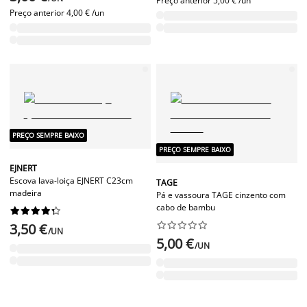
Preço anterior
5,00 € /un
Preço anterior
4,00 € /un
PREÇO SEMPRE BAIXO
PREÇO SEMPRE BAIXO
EJNERT
Escova lava-loiça EJNERT C23cm
TAGE
madeira
Pá e vassoura TAGE cinzento com
cabo de bambu




















3,50 €
/UN
5,00 €
/UN