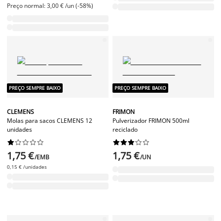
Preço normal: 3,00 € /un (-58%)
PREÇO SEMPRE BAIXO
PREÇO SEMPRE BAIXO
CLEMENS
FRIMON
Molas para sacos CLEMENS 12
Pulverizador FRIMON 500ml
unidades
reciclado




















1,75 €
1,75 €
/EMB
/UN
0,15 € /unidades