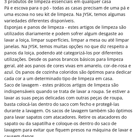
3 produtos de limpeza essenciais em qualquer casa
Pá e escova para o pó - todas as casas precisam de uma pá e
uma escova no seu kit de limpeza. Na JYSK, temos algumas
variedades diferentes disponíveis.
Esponjas e panos de limpeza - estes artigos de limpeza são
utilizados diariamente e podem sofrer algum desgaste ao
lavar a loiça, limpar superfícies, limpar a mesa ou até limpar
janelas. Na JYSK, temos muitas opções no que diz respeito a
panos da loiça, podendo até categorizá-los por diferentes
utilizações. Desde os panos brancos básicos para limpeza
geral, até aos panos de cores vivas em amarelo, cor-de-rosa e
azul. Os panos de cozinha coloridos são óptimos para dedicar
cada cor a um determinado tipo de limpeza em casa.
Saco de lavagem - estes práticos artigos de limpeza são
indispensáveis quando se trata de lavar a roupa. Se estiver a
lavar as suas peças delicadas com outras peças de roupa,
basta colocá-las dentro do saco com fecho e protegê-las
durante a lavagem. Os sacos de lavagem também são óptimos
para lavar sapatos com atacadores. Retire os atacadores do
sapato ou da sapatilha e coloque-os dentro do saco de
lavagem para evitar que fiquem presos na máquina de lavar e
causem danos.