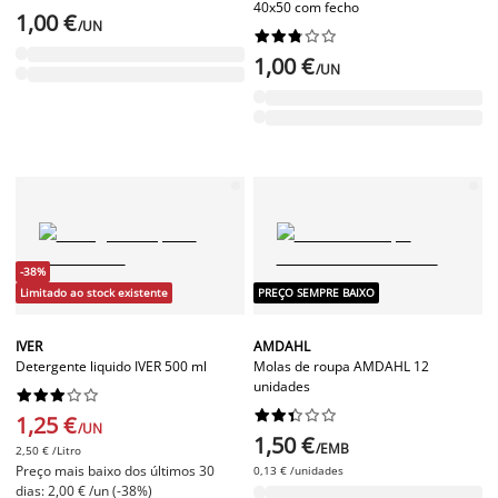
40x50 com fecho
1,00 €
/UN










1,00 €
/UN
-38%
Limitado ao stock existente
PREÇO SEMPRE BAIXO
IVER
AMDAHL
Detergente liquido IVER 500 ml
Molas de roupa AMDAHL 12
unidades




















1,25 €
/UN
1,50 €
/EMB
2,50 € /Litro
Preço mais baixo dos últimos 30
0,13 € /unidades
dias: 2,00 € /un (-38%)