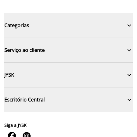

Categorias

Serviço ao cliente

JYSK

Escritório Central
Siga a JYSK

