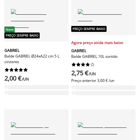
PREÇO SEMPRE BAIXO
Novo
PREÇO SEMPRE BAIXO
Agora preço ainda mais baixo
GABRIEL
GABRIEL
Balde GABRIEL Ø24xA22 cm 5 L
Balde GABRIEL 10L sortido
cinzento




















2,75 €
/UN
2,00 €
/UN
Preço anterior
3,00 € /un