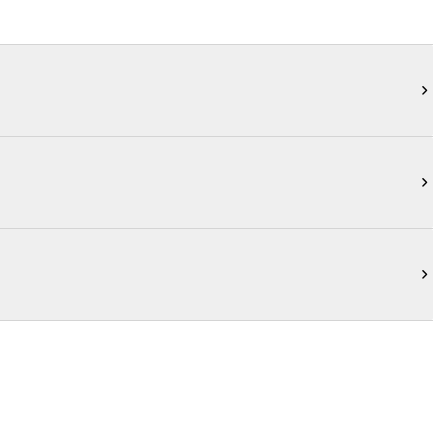


