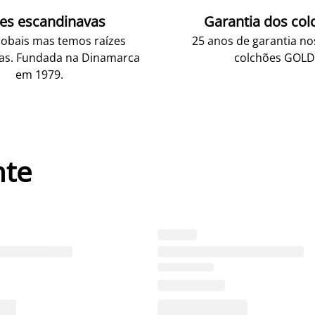
zes escandinavas
Garantia dos col
obais mas temos raízes
25 anos de garantia n
as. Fundada na Dinamarca
colchões GOLD
em 1979.
nte