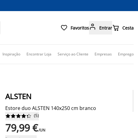



Favoritos
Entrar
Cesta
Inspiração
Encontrar Loja
Serviço ao Cliente
Empresas
Emprego
ALSTEN
Estore duo ALSTEN 140x250 cm branco
(
5
)










79,99 €
/UN