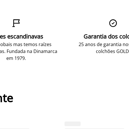


zes escandinavas
Garantia dos col
obais mas temos raízes
25 anos de garantia n
as. Fundada na Dinamarca
colchões GOLD
em 1979.
nte