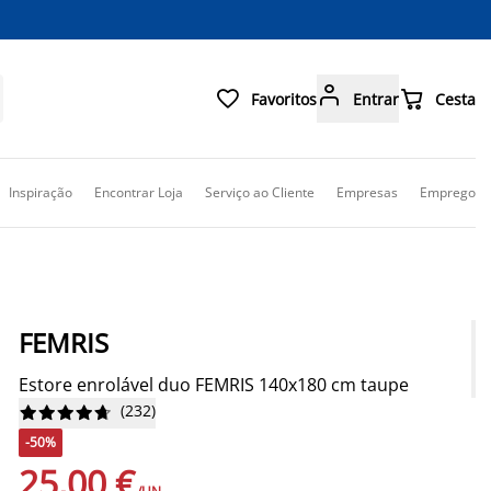



Favoritos
Entrar
Cesta
Inspiração
Encontrar Loja
Serviço ao Cliente
Empresas
Emprego
FEMRIS
Estore enrolável duo FEMRIS 140x180 cm taupe
(
232
)










-50%
25,00 €