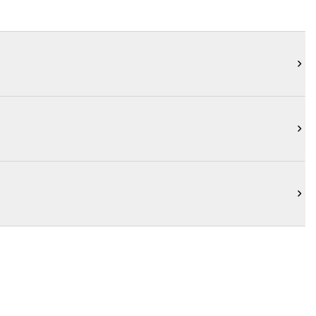


