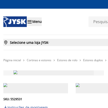

Menu

Selecione uma loja JYSK

Página inicial
Cortinas e estores
Estores de rolo
Estores duplos




SKU: 5529531
Instruções de montagem
