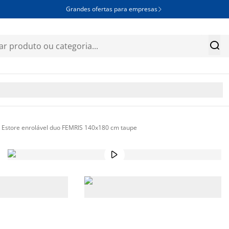
Grandes ofertas para empresas


Estore enrolável duo FEMRIS 140x180 cm taupe
