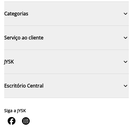

Categorias

Serviço ao cliente

JYSK

Escritório Central
Siga a JYSK

