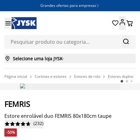
Grandes ofertas para empresas







Selecione uma loja JYSK

Página inicial
Cortinas e estores
Estores de rolo
Estores duplos




-50%
FEMRIS
Estore enrolável duo FEMRIS 80x180cm taupe
(
232
)










-50%