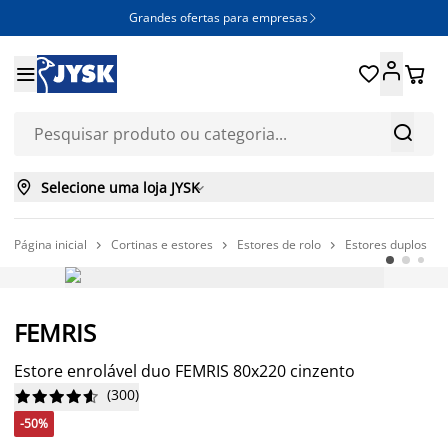
Grandes ofertas para empresas







Selecione uma loja JYSK

Página inicial
Cortinas e estores
Estores de rolo
Estores duplos




-50%
FEMRIS
Estore enrolável duo FEMRIS 80x220 cinzento
(
300
)










-50%