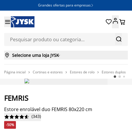
Grandes ofertas para empresas







Selecione uma loja JYSK

Página inicial
Cortinas e estores
Estores de rolo
Estores duplos




-50%
FEMRIS
Estore enrolável duo FEMRIS 80x220 cm
(
343
)










-50%