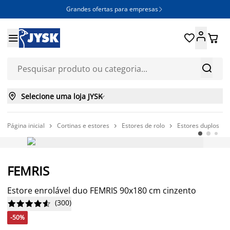
Grandes ofertas para empresas







Selecione uma loja JYSK

Página inicial
Cortinas e estores
Estores de rolo
Estores duplos




-50%
FEMRIS
Estore enrolável duo FEMRIS 90x180 cm cinzento
(
300
)










-50%