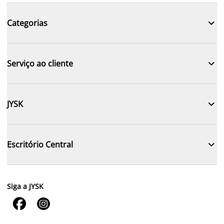

Categorias

Serviço ao cliente

JYSK

Escritório Central
Siga a JYSK

