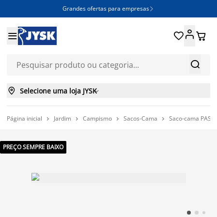
Grandes ofertas para empresas







Selecione uma loja JYSK

Página inicial
Jardim
Campismo
Sacos-Cama
Saco-cama PASSV




PREÇO SEMPRE BAIXO