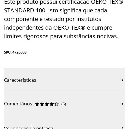
Este produto possui certificação OEKO-TEX®
STANDARD 100. Isto significa que cada
componente é testado por institutos
independentes da OEKO-TEX® e cumpre
limites rigorosos para substâncias nocivas.
SKU: 4726003
Características

Comentários
(
6
)











Ver opções de entrega
