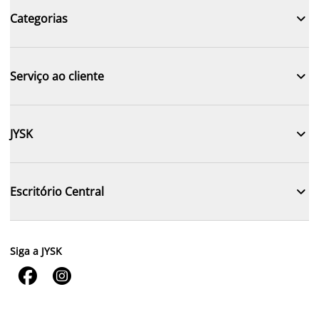

Categorias

Serviço ao cliente

JYSK

Escritório Central
Siga a JYSK

