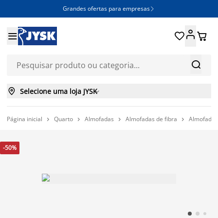
Grandes ofertas para empresas







Selecione uma loja JYSK

Página inicial
Quarto
Almofadas
Almofadas de fibra
Almofada 




-50%