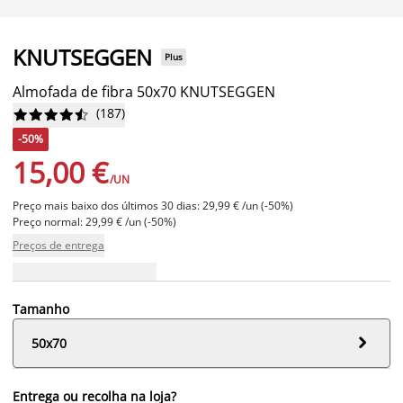
KNUTSEGGEN
Plus
Almofada de fibra 50x70 KNUTSEGGEN
(
187
)










-50%
15,00 €
/UN
Preço mais baixo dos últimos 30 dias: 29,99 € /un (-50%)
Preço normal: 29,99 € /un (-50%)
Preços de entrega
Tamanho

50x70
Entrega ou recolha na loja?