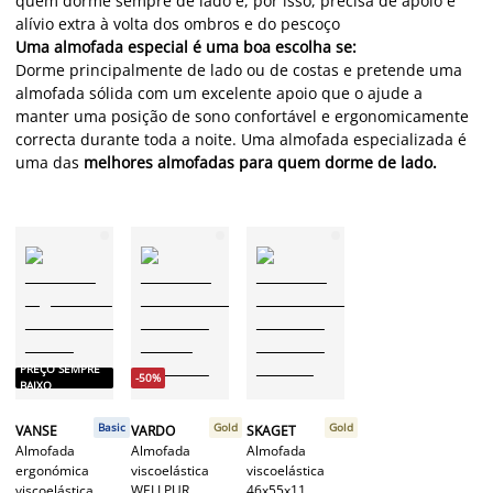
quem dorme sempre de lado e, por isso, precisa de apoio e
alívio extra à volta dos ombros e do pescoço
Uma almofada especial é uma boa escolha se:
Dorme principalmente de lado ou de costas e pretende uma
almofada sólida com um excelente apoio que o ajude a
manter uma posição de sono confortável e ergonomicamente
correcta durante toda a noite. Uma almofada especializada é
uma das
melhores almofadas para quem dorme de lado.
PREÇO SEMPRE
-50%
BAIXO
Basic
Gold
Gold
VANSE
VARDO
SKAGET
Almofada
Almofada
Almofada
ergonómica
viscoelástica
viscoelástica
viscoelástica
WELLPUR
46x55x11