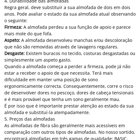
4. Durabilidade das almofadas
Regra geral, deve substituir a sua almofada de dois em dois
anos. Pode avaliar o estado da sua almofada atual observando
o seguinte:
Firmeza:
A almofada perdeu a sua função de apoio e parece
mais mole do que fofa.
Aspeto:
A almofada desenvolveu manchas e/ou descoloração
que não são removidas através de lavagens regulares.
Desgaste:
Existem buracos no tecido, costuras desgastadas ou
simplesmente um aspeto gasto.
Quando a almofada começa a perder a firmeza, pode já não
estar a receber o apoio de que necessita. Terá mais
dificuldade em manter uma posição de sono
ergonomicamente correcta. Consequentemente, corre o risco
de desenvolver dores no pescoço, dores de cabeça tensionais
e é mais provável que tenha um sono geralmente mau.
É por isso que é importante prestar atenção ao estado da sua
almofada e substituí-la atempadamente.
5. Preços das almofadas
As almofadas de fibra são geralmente mais acessíveis em
comparação com outros tipos de almofadas. No nosso sortido,
encontrará almofadas em três gamas de qualidade: BASIC,