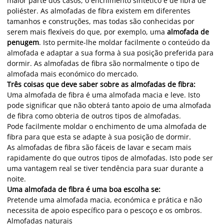
maior parte dos casos, o enchimento sintético é de fibra de
poliéster. As almofadas de fibra existem em diferentes
tamanhos e construções, mas todas são conhecidas por
serem mais flexíveis do que, por exemplo, uma
almofada de
penugem
. Isto permite-lhe moldar facilmente o conteúdo da
almofada e adaptar a sua forma à sua posição preferida para
dormir. As almofadas de fibra são normalmente o tipo de
almofada mais económico do mercado.
Três coisas que deve saber sobre as almofadas de fibra:
Uma almofada de fibra é uma almofada macia e leve. Isto
pode significar que não obterá tanto apoio de uma almofada
de fibra como obteria de outros tipos de almofadas.
Pode facilmente moldar o enchimento de uma almofada de
fibra para que esta se adapte à sua posição de dormir.
As almofadas de fibra são fáceis de lavar e secam mais
rapidamente do que outros tipos de almofadas. Isto pode ser
uma vantagem real se tiver tendência para suar durante a
noite.
Uma almofada de fibra é uma boa escolha se:
Pretende uma almofada macia, económica e prática e não
necessita de apoio específico para o pescoço e os ombros.
Almofadas naturais