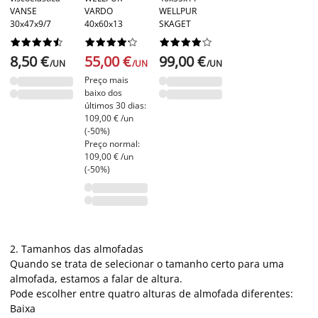
VANSE
VARDO
WELLPUR
30x47x9/7
40x60x13
SKAGET






























8,50 €
55,00 €
99,00 €
/UN
/UN
/UN
Preço mais
baixo dos
últimos 30 dias:
109,00 € /un
(-50%)
Preço normal:
109,00 € /un
(-50%)
2. Tamanhos das almofadas
Quando se trata de selecionar o tamanho certo para uma
almofada, estamos a falar de altura.
Pode escolher entre quatro alturas de almofada diferentes:
Baixa