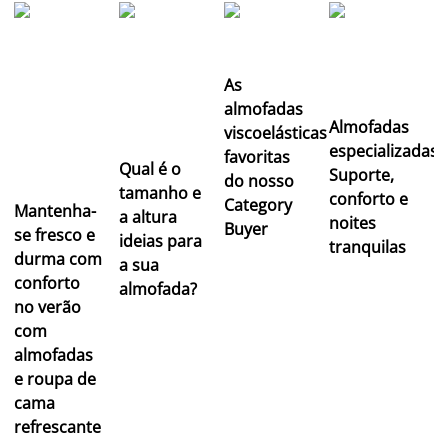
As
almofadas
Almofadas
viscoelásticas
especializadas:
favoritas
Qual é o
Suporte,
do nosso
tamanho e
conforto e
Category
Mantenha-
a altura
noites
Buyer
se fresco e
ideias para
tranquilas
durma com
a sua
conforto
almofada?
no verão
com
almofadas
e roupa de
cama
refrescante