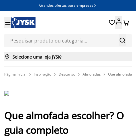
Grandes ofertas para empresas







Selecione uma loja JYSK

Página inicial
Inspiração
Descanso
Almofadas
Que almofada es




Que almofada escolher? O
guia completo