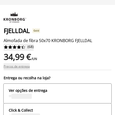
FJELLDAL
Gold
Almofada de fibra 50x70 KRONBORG FJELLDAL
(
68
)










34,99 €
/UN
Preços de entrega
Entrega ou recolha na loja?
Ver opções de entrega
Click & Collect