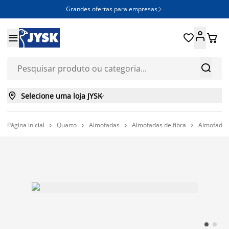
Grandes ofertas para empresas







Selecione uma loja JYSK

Página inicial
Quarto
Almofadas
Almofadas de fibra
Almofada 



