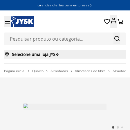
Grandes ofertas para empresas







Selecione uma loja JYSK

Página inicial
Quarto
Almofadas
Almofadas de fibra
Almofada 



