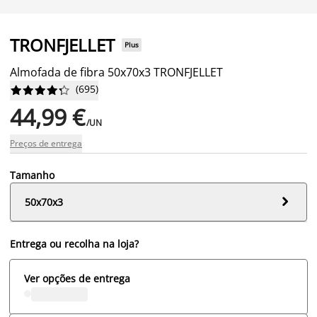
TRONFJELLET
Plus
Almofada de fibra 50x70x3 TRONFJELLET
(
695
)










44,99 €
/UN
Preços de entrega
Tamanho

50x70x3
Entrega ou recolha na loja?
Ver opções de entrega