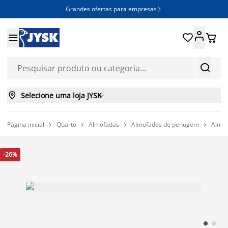
Grandes ofertas para empresas







Selecione uma loja JYSK

Página inicial
Quarto
Almofadas
Almofadas de penugem
Almof




-26%