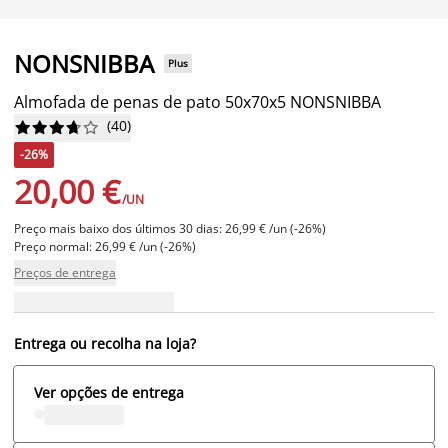
NONSNIBBA
Plus
Almofada de penas de pato 50x70x5 NONSNIBBA
(
40
)










-26%
20,00 €
/UN
Preço mais baixo dos últimos 30 dias: 26,99 € /un (-26%)
Preço normal: 26,99 € /un (-26%)
Preços de entrega
Entrega ou recolha na loja?
Ver opções de entrega