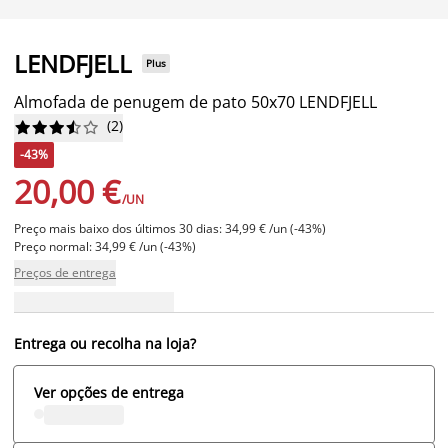
LENDFJELL
Plus
Almofada de penugem de pato 50x70 LENDFJELL
(
2
)










-43%
20,00 €
/UN
Preço mais baixo dos últimos 30 dias: 34,99 € /un (-43%)
Preço normal: 34,99 € /un (-43%)
Preços de entrega
Entrega ou recolha na loja?
Ver opções de entrega