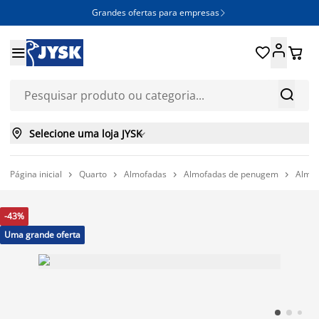
Grandes ofertas para empresas







Selecione uma loja JYSK

Página inicial
Quarto
Almofadas
Almofadas de penugem
Almof




-43%
Uma grande oferta