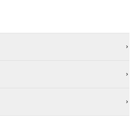


