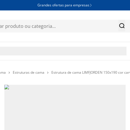
Grandes ofertas para empresas


cama
Estruturas de cama
Estrutura de cama LIMFJORDEN 150x190 cor car

