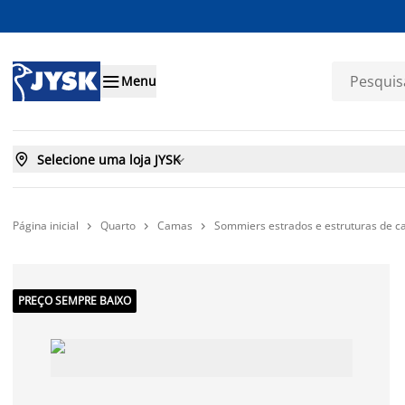

Menu

Selecione uma loja JYSK

Página inicial
Quarto
Camas
Sommiers estrados e estruturas de 



PREÇO SEMPRE BAIXO