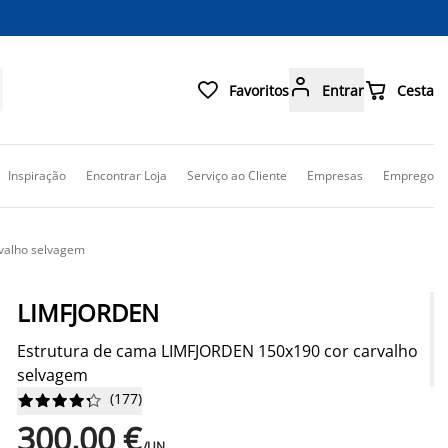



Favoritos
Entrar
Cesta
Inspiração
Encontrar Loja
Serviço ao Cliente
Empresas
Emprego
valho selvagem
LIMFJORDEN
Estrutura de cama LIMFJORDEN 150x190 cor carvalho
selvagem
(
177
)










300,00 €
/UN