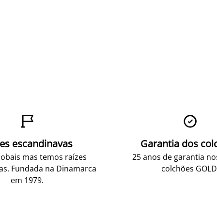


zes escandinavas
Garantia dos col
obais mas temos raízes
25 anos de garantia n
as. Fundada na Dinamarca
colchões GOLD
em 1979.