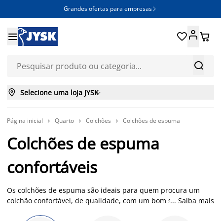
Grandes ofertas para empresas







Selecione uma loja JYSK

Página inicial
Quarto
Colchões
Colchões de espuma



Colchões de espuma
confortáveis
Os colchões de espuma são ideais para quem procura um
colchão confortável, de qualidade, com um bom suporte e
...
Saiba mais
adaptável ao corpo. Se procura um colchão que se adapte à