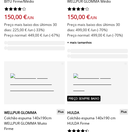
BITU Firme/Médio
WELLPUR GLOMMA Médio




















150,00 €
150,00 €
/UN
/UN
Preço mais baixo dos últimos 30
Preço mais baixo dos últimos 30
dias: 225,00 € /un (-33%)
dias: 499,00 € /un (-70%)
Preço normal: 449,00 € /un (-67%)
Preço normal: 499,00 € /un (-70%)
+ mais tamanhos
PREÇO SEMPRE BAIXO
Plus
Plus
WELLPUR GLOMMA
HULDA
Colchão espuma 140x190cm
Colchão espuma 140x190 cm
WELLPUR GLOMMA Muito
HULDA Firme
Firme









