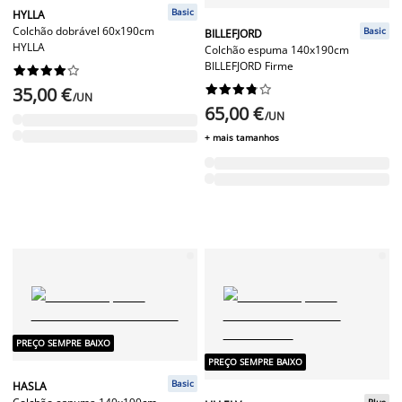
Basic
HYLLA
Colchão dobrável 60x190cm
Basic
BILLEFJORD
HYLLA
Colchão espuma 140x190cm
BILLEFJORD Firme




















35,00 €
/UN
65,00 €
/UN
+ mais tamanhos
PREÇO SEMPRE BAIXO
PREÇO SEMPRE BAIXO
Basic
HASLA
Plus