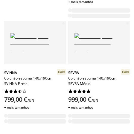
+ mais tamanhos
Gold
Gold
SVINNA
SEVRA
Colchão espuma 140x190cm
Colchão espuma 140x190cm
SVINNA Firme
SEVRA Médio




















799,00 €
999,00 €
/UN
/UN
+ mais tamanhos
+ mais tamanhos