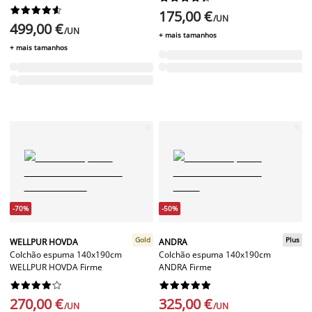










175,00 €
/UN
499,00 €
/UN
+ mais tamanhos
+ mais tamanhos
-70%
-50%
Gold
Plus
WELLPUR HOVDA
ANDRA
Colchão espuma 140x190cm
Colchão espuma 140x190cm
WELLPUR HOVDA Firme
ANDRA Firme




















270,00 €
325,00 €
/UN
/UN