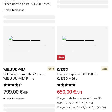
Preço normal: 649,00 € /un (-50%)
+ mais tamanhos
-50%
Gold
Gold
WELLPUR KVITA
KVESSO
Colchão espuma 160x200 cm
Colchão espuma 140x190cm
WELLPUR KVITA Firme
KVESSO Médio




















799,00 €
650,00 €
/UN
/UN
Preço mais baixo dos últimos 30
+ mais tamanhos
dias: 1299,00 € /un (-50%)
Preço normal: 1299,00 € /un (-50%)