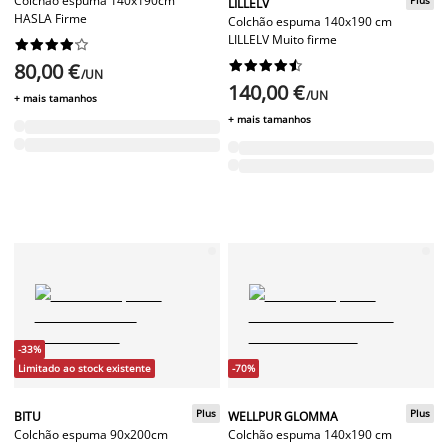
Colchão espuma 140x190cm
LILLELV
HASLA Firme
Colchão espuma 140x190 cm
LILLELV Muito firme




















80,00 €
/UN
140,00 €
/UN
+ mais tamanhos
+ mais tamanhos
-33%
Limitado ao stock existente
-70%
Plus
Plus
BITU
WELLPUR GLOMMA
Colchão espuma 90x200cm
Colchão espuma 140x190 cm