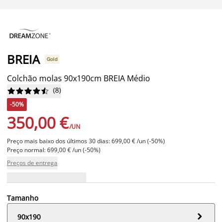
BREIA
Gold
Colchão molas 90x190cm BREIA Médio
(
8
)










-50%
350,00 €
/UN
Preço mais baixo dos últimos 30 dias: 699,00 € /un (-50%)
Preço normal: 699,00 € /un (-50%)
Preços de entrega
Tamanho

90x190