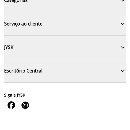

Categorias

Serviço ao cliente

JYSK

Escritório Central
Siga a JYSK

