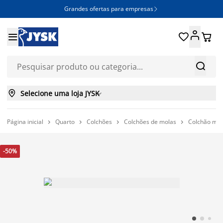
Grandes ofertas para empresas







Selecione uma loja JYSK

Página inicial
Quarto
Colchões
Colchões de molas
Colchão mo




-50%