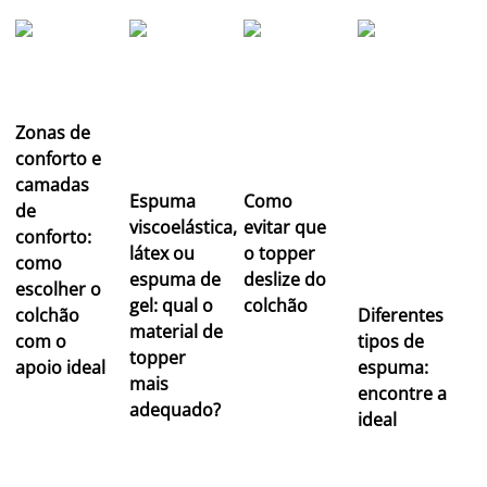
Zonas de
conforto e
camadas
Espuma
Como
de
viscoelástica,
evitar que
conforto:
látex ou
o topper
como
espuma de
deslize do
escolher o
gel: qual o
colchão
colchão
Diferentes
material de
com o
tipos de
topper
apoio ideal
espuma:
mais
encontre a
adequado?
ideal