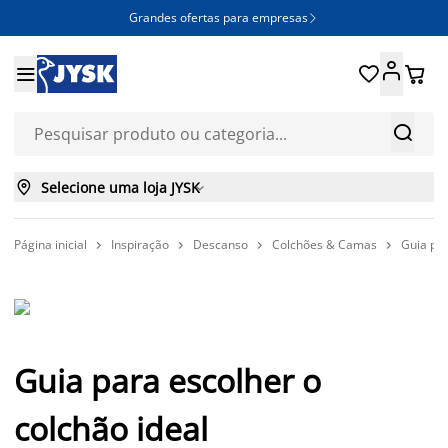
Grandes ofertas para empresas







Selecione uma loja JYSK

Página inicial
Inspiração
Descanso
Colchões & Camas
Guia par




Guia para escolher o
colchão ideal