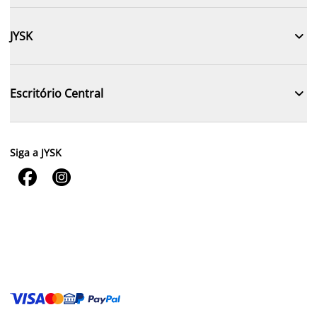

JYSK

Escritório Central
Siga a JYSK

