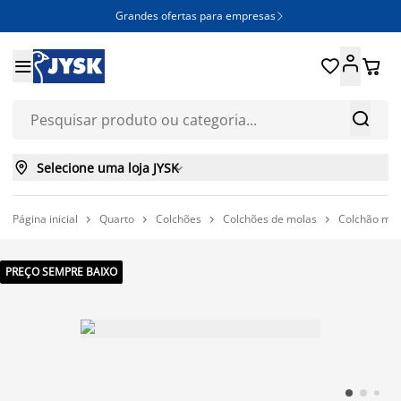
Grandes ofertas para empresas







Selecione uma loja JYSK

Página inicial
Quarto
Colchões
Colchões de molas
Colchão mol




PREÇO SEMPRE BAIXO