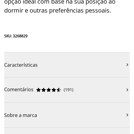
opção ideal com base na sua posição ao
dormir e outras preferências pessoais.
SKU: 3268829
Características

Comentários
(
191
)











Sobre a marca
