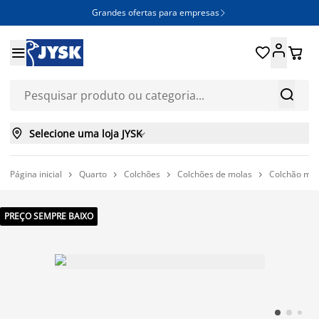
Grandes ofertas para empresas







Selecione uma loja JYSK

Página inicial
Quarto
Colchões
Colchões de molas
Colchão mo




PREÇO SEMPRE BAIXO