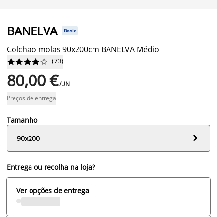
BANELVA
Basic
Colchão molas 90x200cm BANELVA Médio
(
73
)










80,00 €
/UN
Preços de entrega
Tamanho

90x200
Entrega ou recolha na loja?
Ver opções de entrega