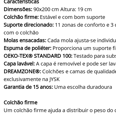
Características
Dimensões:
90x200 cm Altura: 19 cm
Colchão firme:
Estável e com bom suporte
Suporte direcionado:
11 zonas de conforto e 3 
com o colchão
Molas ensacadas:
Cada mola ajusta-se individ
Espuma de poliéter:
Proporciona um suporte f
OEKO-TEX® STANDARD 100:
Testado para subs
Capa lavável:
A capa é removível e pode ser lav
DREAMZONE®:
Colchões e camas de qualidade 
exclusivamente na JYSK
Garantia de 15 anos:
Uma escolha duradoura
Colchão firme
Um colchão firme ajuda a distribuir o peso 