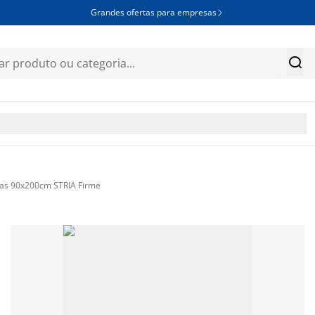
Grandes ofertas para empresas


as 90x200cm STRIA Firme