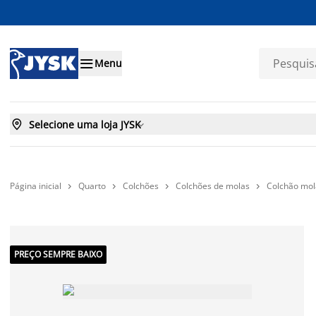

Menu

Selecione uma loja JYSK

Página inicial
Quarto
Colchões
Colchões de molas
Colchão mol




PREÇO SEMPRE BAIXO