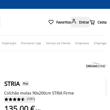



Favoritos
Entrar
Cesta
Inspiração
Encontrar Loja
Serviço ao Cliente
Empresas
Emprego
STRIA
Plus
Colchão molas 90x200cm STRIA Firme
(
191
)










135,00 €