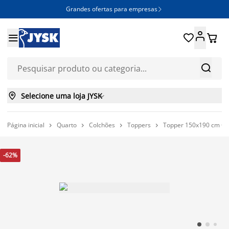
Grandes ofertas para empresas







Selecione uma loja JYSK

Página inicial
Quarto
Colchões
Toppers
Topper 150x190 cm G




-62%