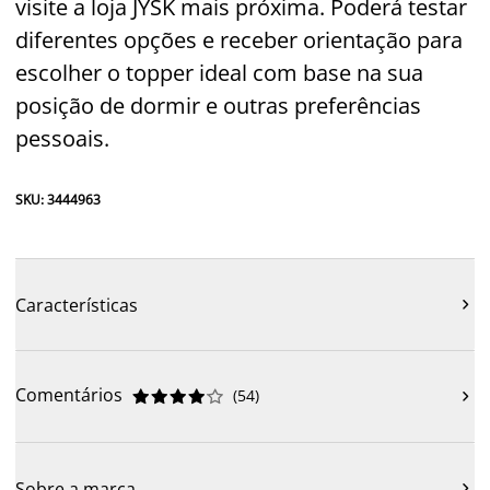
visite a loja JYSK mais próxima. Poderá testar
diferentes opções e receber orientação para
escolher o topper ideal com base na sua
posição de dormir e outras preferências
pessoais.
SKU: 3444963
Características

Comentários
(
54
)











Sobre a marca
