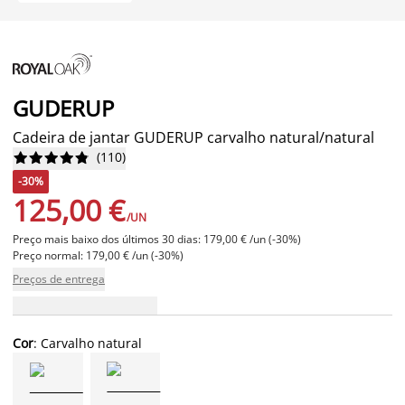
GUDERUP
Cadeira de jantar GUDERUP carvalho natural/natural
(
110
)










-30%
125,00 €
/UN
Preço mais baixo dos últimos 30 dias: 179,00 € /un (-30%)
Preço normal: 179,00 € /un (-30%)
Preços de entrega
Cor
: Carvalho natural