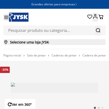
Grandes ofertas para empresas







Selecione uma loja JYSK

Página inicial
Sala de jantar
Cadeiras de jantar
Cadeira de jantar 



-30%

Ver em 360°