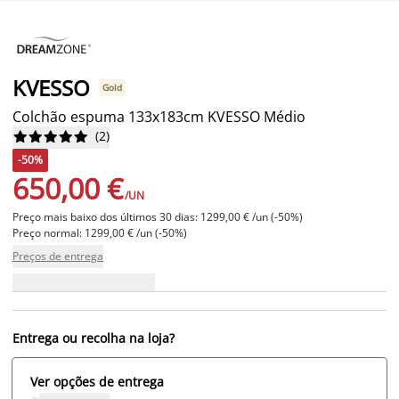
KVESSO
Gold
Colchão espuma 133x183cm KVESSO Médio
(
2
)










-50%
650,00 €
/UN
Preço mais baixo dos últimos 30 dias: 1299,00 € /un (-50%)
Preço normal: 1299,00 € /un (-50%)
Preços de entrega
Entrega ou recolha na loja?
Ver opções de entrega