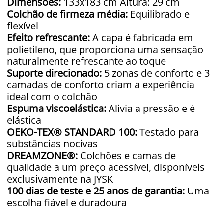
Dimensões:
133x183 cm Altura: 29 cm
Colchão de firmeza média:
Equilibrado e
flexível
Efeito refrescante:
A capa é fabricada em
polietileno, que proporciona uma sensação
naturalmente refrescante ao toque
Suporte direcionado:
5 zonas de conforto e 3
camadas de conforto criam a experiência
ideal com o colchão
Espuma viscoelástica:
Alivia a pressão e é
elástica
OEKO-TEX® STANDARD 100:
Testado para
substâncias nocivas
DREAMZONE®:
Colchões e camas de
qualidade a um preço acessível, disponíveis
exclusivamente na JYSK
100 dias de teste e 25 anos de garantia:
Uma
escolha fiável e duradoura