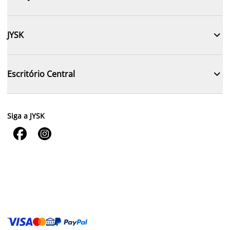

JYSK

Escritório Central
Siga a JYSK

