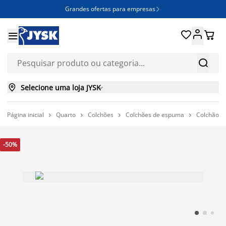
Grandes ofertas para empresas







Selecione uma loja JYSK

Página inicial
Quarto
Colchões
Colchões de espuma
Colchão 




-50%