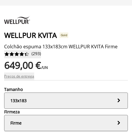
WELLPUR KVITA
Gold
Colchão espuma 133x183cm WELLPUR KVITA Firme
(
293
)










649,00 €
/UN
Preços de entrega
Tamanho

133x183
Firmeza

Firme