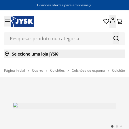
Grandes ofertas para empresas







Selecione uma loja JYSK

Página inicial
Quarto
Colchões
Colchões de espuma
Colchão e



