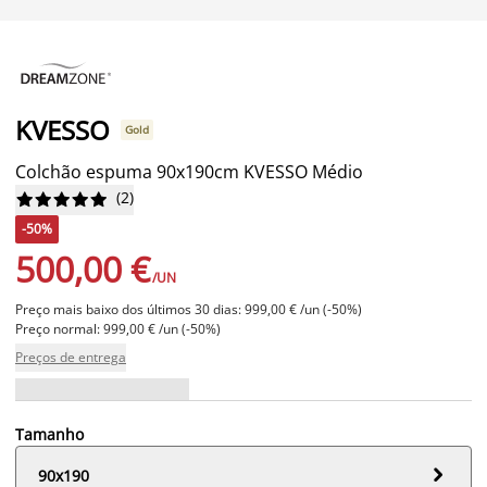
KVESSO
Gold
Colchão espuma 90x190cm KVESSO Médio
(
2
)










-50%
500,00 €
/UN
Preço mais baixo dos últimos 30 dias: 999,00 € /un (-50%)
Preço normal: 999,00 € /un (-50%)
Preços de entrega
Tamanho

90x190