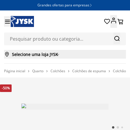
Grandes ofertas para empresas







Selecione uma loja JYSK

Página inicial
Quarto
Colchões
Colchões de espuma
Colchão 




-50%