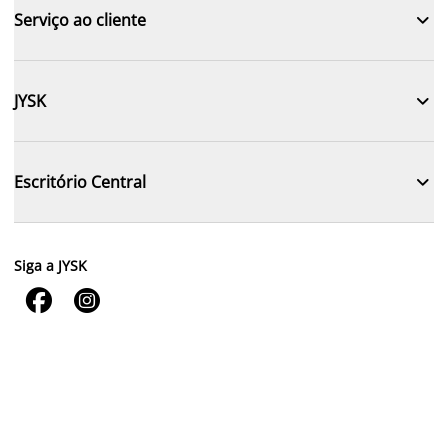

Serviço ao cliente

JYSK

Escritório Central
Siga a JYSK

