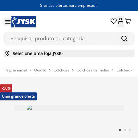
Grandes ofertas para empresas







Selecione uma loja JYSK

Página inicial
Quarto
Colchões
Colchões de molas
Colchão mol




-50%
Uma grande oferta