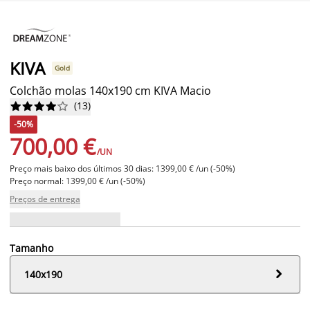
KIVA
Gold
Colchão molas 140x190 cm KIVA Macio
(
13
)










-50%
700,00 €
/UN
Preço mais baixo dos últimos 30 dias: 1399,00 € /un (-50%)
Preço normal: 1399,00 € /un (-50%)
Preços de entrega
Tamanho

140x190