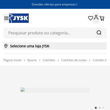
Grandes ofertas para empresas







Selecione uma loja JYSK

Página inicial
Quarto
Colchões
Colchões de molas
Colchão mo



