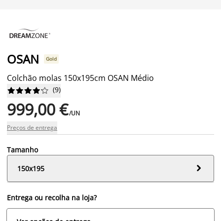
OSAN
Gold
Colchão molas 150x195cm OSAN Médio
(
9
)










999,00 €
/UN
Preços de entrega
Tamanho

150x195
Entrega ou recolha na loja?